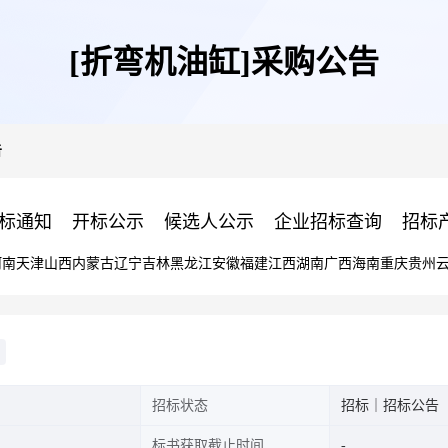
[折弯机油缸]采购公告
告
标通知
开标公示
候选人公示
企业招标查询
招标
河南
天津
山西
内蒙古
辽宁
吉林
黑龙江
安徽
福建
江西
湖南
广西
海南
重庆
贵州
招标状态
招标｜招标公告
标书获取截止时间