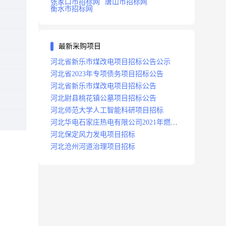
张家口市招标网
唐山市招标网
衡水市招标网
最新采购项目
河北省新乐市煤改电项目招标公告公示
河北省2023年专项债务项目招标公告
河北省新乐市煤改电项目招标公告
河北尉县桃花镇公墓项目招标公告
河北师范大学人工智能科研项目招标
河北华电石家庄热电有限公司2021年燃料
分场辅助运行项目招标公告
河北保定风力发电项目招标
河北沧州河道治理项目招标