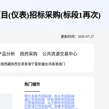
(仪表)招标采购(标段1再次)
更新时间：2026-07-27
产品分析
政府采购
公共资源交易中心
云南
西藏
陕西
甘肃
青海
宁夏
新疆
台湾
香港
澳门
热门城市
鄂尔多斯市招标网
包头市招标网
通辽市招标网
呼和浩特市招标网
兴安盟招标网
乌兰察布市招标网
巴彦淖尔市招标网
赤峰市招标网