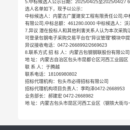
5.中标候选人公示日期：2025/04/25至2025/
选人名单如下，现予以公示：
中标候选人：内蒙古广厦建安工程有限责任公司,中标总
有限公司,中标总额：461280.0000 中标候选人：沃
7.异议 潜在投标人和其他利害关系人认为本次采
可登录包钢电子采购交易平台在“异议管理”模块中
异议接收电话：0472-2668992/2669623
8.联系方式 招 标 人：内蒙古包钢钢联股份有限公
地 址：内蒙古自治区包头市昆都仑区河西工业园区
联 系 人：于腾越
联系电话：18106980802
招标代理机构：包头市必得招标有限公司
招标代理机构项目负责人：李昀泽0472-2668953
业务部长：郝建宏 0472-2668982
地 址：内蒙古包头市昆区河西工业区（钢铁大街与