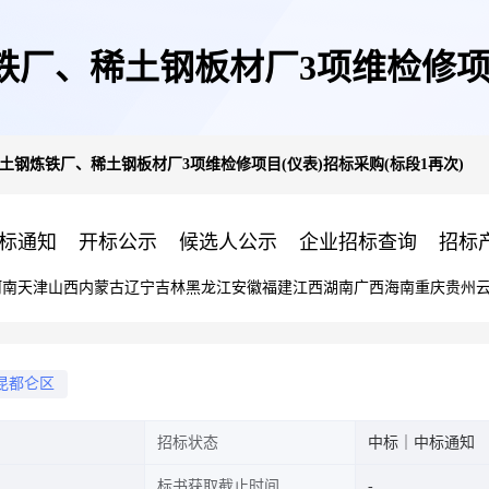
炼铁厂、稀土钢板材厂3项维检修项目
稀土钢炼铁厂、稀土钢板材厂3项维检修项目(仪表)招标采购(标段1再次)
标通知
开标公示
候选人公示
企业招标查询
招标
河南
天津
山西
内蒙古
辽宁
吉林
黑龙江
安徽
福建
江西
湖南
广西
海南
重庆
贵州
昆都仑区
招标状态
中标｜中标通知
标书获取截止时间