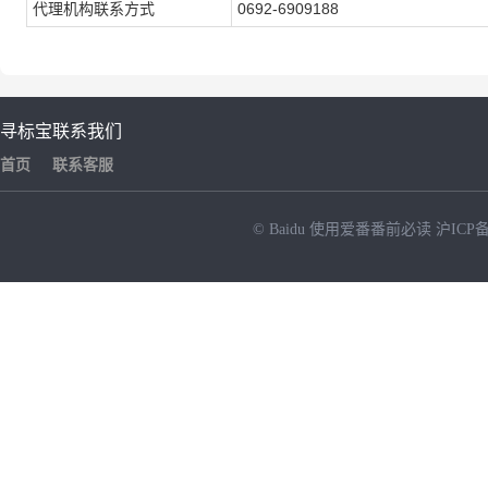
代理机构联系方式
0692-6909188
寻标宝
联系我们
首页
联系客服
© Baidu
使用爱番番前必读
沪ICP备
NEW
HOT