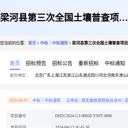
梁河县第三次全国土壤普查项目
您当前的位置：
首页
中标｜中标通知
梁河县第三次全国土壤普查项目
(一标段:外业调查取样)中标公
首页
招标预告
招标公告
重新招标
中标通知
省份地区：
北京
广东
上海
江苏
浙江
山东
湖北
四川
河北
河南
天津
山
告
2026-08-07
中标｜中标通知
云南省
|
德宏傣族景颇族自治州
|
项目编号
DHZC2024-G3-00020-YNJT-0006
发布时间
2024-04-13 16:45:56