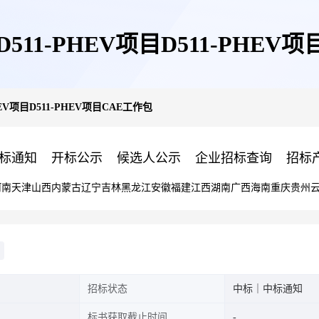
-D511-PHEV项目D511-PHE
PHEV项目D511-PHEV项目CAE工作包
标通知
开标公示
候选人公示
企业招标查询
招标
河南
天津
山西
内蒙古
辽宁
吉林
黑龙江
安徽
福建
江西
湖南
广西
海南
重庆
贵州
招标状态
中标｜中标通知
标书获取截止时间