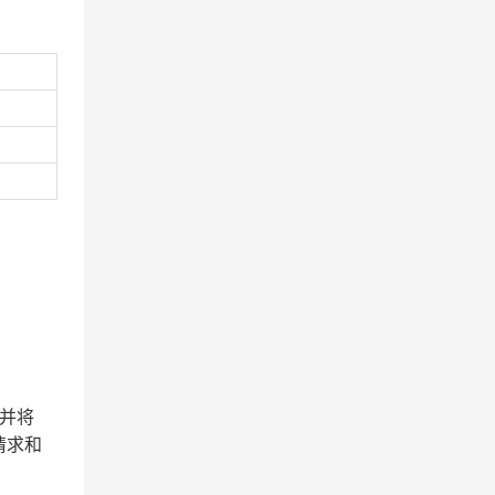
并将
请求和
。