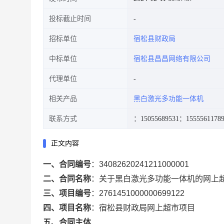
投标截止时间
招标单位
宿松县财政局
中标单位
宿松县昌昌网络有限公司
代理单位
相关产品
黑白激光多功能一体机
联系方式
：15055689531
：1555561178
正文内容
一、合同编号
：
34082620241211000001
二、合同名称
：
关于黑白激光多功能一体机的网上
三、项目编号
：
2761451000000699122
四、项目名称
：
宿松县财政局网上超市项目
五、合同主体