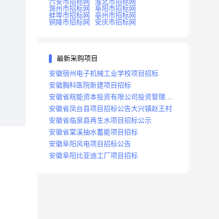
六安市招标网
淮北市招标网
滁州市招标网
阜阳市招标网
蚌埠市招标网
亳州市招标网
铜陵市招标网
安庆市招标网
最新采购项目
安徽宿州电子机械工业学校项目招标
安徽胸科医院新建项目招标
安徽省皖能资本投资有限公司投资管理系
统建设项目招标
安徽省凤台县项目招标公告大兴镇赵王村
安徽省临泉县再生水项目招标公示
安徽省棠溪抽水蓄能项目招标
安徽阜阳风电项目招标公告
安徽阜阳比亚迪工厂项目招标