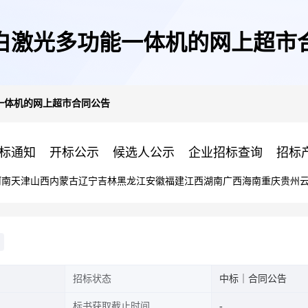
白激光多功能一体机的网上超市
一体机的网上超市合同公告
标通知
开标公示
候选人公示
企业招标查询
招标
河南
天津
山西
内蒙古
辽宁
吉林
黑龙江
安徽
福建
江西
湖南
广西
海南
重庆
贵州
招标状态
中标｜合同公告
标书获取截止时间