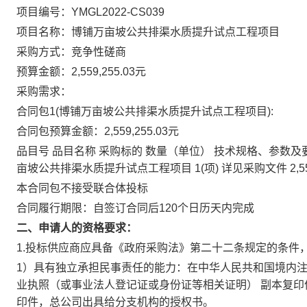
项目编号：YMGL2022-CS039
项目名称：博铺万亩坡公共排渠水质提升试点工程项目
采购方式：竞争性磋商
预算金额：2,559,255.03元
采购需求：
合同包1(博铺万亩坡公共排渠水质提升试点工程项目):
合同包预算金额：
2,559,255.03元
品目号 品目名称 采购标的 数量（单位） 技术规格、参数及要求 
亩坡公共排渠水质提升试点工程项目 1(项) 详见采购文件
2,5
本合同包
不接受
联合体投标
合同履行期限：
自签订合同后120个日历天内完成
二、申请人的资格要求：
1.投标供应商应具备《政府采购法》第二十二条规定的条件
1）具有独立承担民事责任的能力：在中华人民共和国境内注
业执照（或事业法人登记证或身份证等相关证明） 副本复
印件，总公司出具给分支机构的授权书。