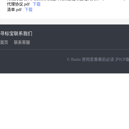
代理协议.pdf
下载
清单.pdf
下载
寻标宝
联系我们
首页
联系客服
© Baidu
使用爱番番前必读
沪ICP备
NEW
HOT