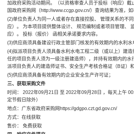
加政府采购活动期间。（以资格审查人员于投标（响应）截止时间当天在
国政府采购网（http://www.ccgp.gov.cn/）查询
(2)单位负责人为同一人或者存在直接控股、 管理关系的不
应）。 为本项目提供整体设计、 规范编制或者项目管理、 
应）。 投标（报价） 函相关承诺要求内容。
(3)供应商须具备建设行政主管部门核发的有效期内的水利
(4)拟派项目负责人须具备水利水电工程二级（或以上）建造
任的项目负责人须为一级注册建造师），并持有效期内的水
派项目负责人的建造师证书、安全生产考核合格证（B证）
(5)供应商须具备有效期内的企业安全生产许可证；
三、获取采购文件
时间：
2022年09月21日
至
2022年09月28日
，每天上午
00
定节假日除外）
地点：
广东省政府采购网https://gdgpo.czt.gd.gov.cn/
方式：
在线获取
售价：
免费获取