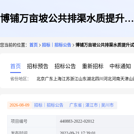
博铺万亩坡公共排渠水质提升试
您当前的位置：
首页
招标｜招标公告
博铺万亩坡公共排渠水质提升试
点工程项目竞争性磋商公告
首页
招标预告
招标公告
重新招标
中标通知
省份地区：
北京
广东
上海
江苏
浙江
山东
湖北
四川
河北
河南
天津
山
2026-08-09
招标｜招标公告
广东省
|
湛江市
|
吴川市
项目编号
440883-2022-02012
发布时间
2022-09-21 17:39:01