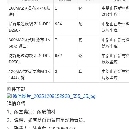
160MΛ2立盘布 4×40块
1
套
中铝山西新材
进口
滤收尘库
防静电过滤袋 ZLN-DFJ
954
条
中铝山西新材
D250×
滤收尘库
300MΛ2立式叶滤布 1×
7
套
中铝山西新材
68块 进口
滤收尘库
防静电过滤袋 ZLN-DFJ
952
条
中铝山西新材
D250×
滤收尘库
120MΛ2立盘过滤网 1×
3
套
中铝山西新材
144块 锦
滤收尘库
附件下载
微信图片_20251209152928_555_35.jpg
详情介绍
1、闲置类别：闲废辅材
2、说明：如有意向购置可至现场看货。
3、联系人：韩肖健15333090016