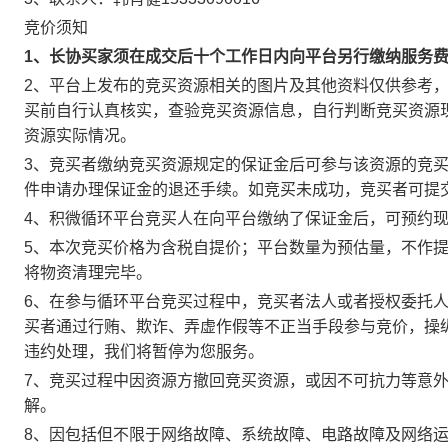
竞价须知
1、长协买家须在成交后十个工作日内向平台另行缴纳服务
2、平台上发布的竞买资源相关的图片及其他资料仅供参考
买前自行认真核实，查验竞买资源信息，自行判断竞买资源
资源实际情况。
3、竞买者缴纳竞买资源规定的保证金后可参与该资源的竞
件申请办理保证金的退还手续。如竞买未成功，竞买者可提
4、积微循环平台竞买人在向平台缴纳了保证金后，可预约
5、本次竞买价格为含税自提价；平台数量为预估量，不作
将物资清理完毕。
6、在参与循环平台竞买过程中，竞买者法人或者授权委托
买者通过行贿、欺诈、弄虚作假等不正当手段参与竞价，操
违约处理，我们将暂停为您服务。
7、竞买过程中因资源方撤回竞买资源，或因不可抗力等意
解。
8、因包括但不限于网络故障、系统故障、电路故障及网络