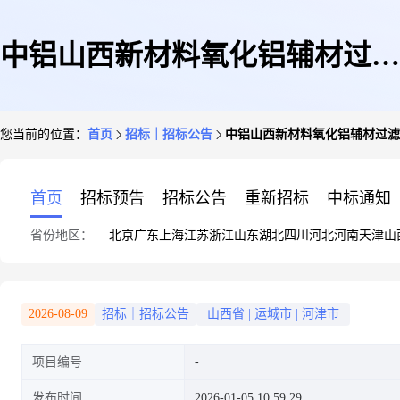
中铝山西新材料氧化铝辅材过滤
您当前的位置：
首页
招标｜招标公告
中铝山西新材料氧化铝辅材过滤材
材料山西省/运城市/河津市826
首页
招标预告
招标公告
重新招标
中标通知
省份地区：
北京
广东
上海
江苏
浙江
山东
湖北
四川
河北
河南
天津
山
次围观
2026-08-09
招标｜招标公告
山西省
|
运城市
|
河津市
项目编号
发布时间
2026-01-05 10:59:29