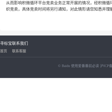
从而影响积微循环平台竞卖业务正常开展的情况，经积微循
织竞卖，具体竞卖时间将另行通知，对此情形请您知悉并理
寻标宝
联系我们
首页
联系客服
© Baidu
使用爱番番前必读
沪ICP备
NEW
HOT