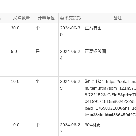
牌
采购数量
计量单位
要求交货期
备注
30.0
个
2024-06-3
正泰有图
0
5.0
哥
2024-06-2
正泰铜线圈
4
10.0
个
2024-06-2
淘宝链接：https://detail.tma
9
m/item.htm?spm=a21n57.1
8.7221523cCiSlgB&priceT
041991718155802422298
b&id=17650921006&ns=1
ket=3&skuId=4886459497
10.0
个
2024-06-2
304材质
7