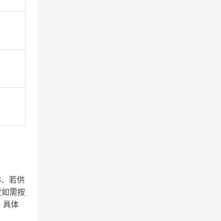
3、若供
货如需按
，具体