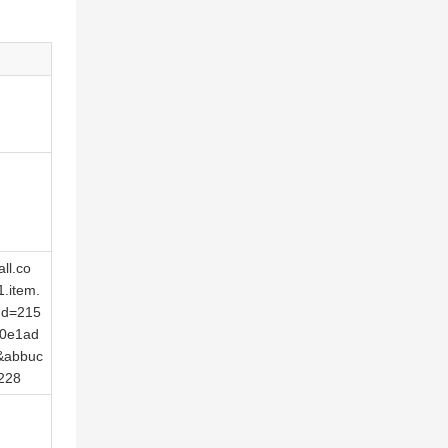
ll.co
.item.
Id=215
0e1ad
&abbuc
228