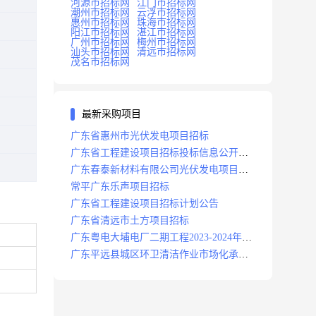
河源市招标网
江门市招标网
潮州市招标网
云浮市招标网
惠州市招标网
珠海市招标网
阳江市招标网
湛江市招标网
广州市招标网
梅州市招标网
汕头市招标网
清远市招标网
茂名市招标网
最新采购项目
广东省惠州市光伏发电项目招标
广东省工程建设项目招标投标信息公开目
录
广东春泰新材料有限公司光伏发电项目招
标
常平广东乐声项目招标
广东省工程建设项目招标计划公告
广东省清远市土方项目招标
广东粤电大埔电厂二期工程2023-2024年度
安保服务项目招标公告
广东平远县城区环卫清洁作业市场化承包
项目招标中标候选人公示