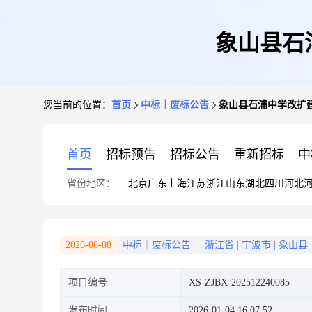
象山县石
您当前的位置：
首页
中标｜废标公告
象山县石浦中学改扩建
首页
招标预告
招标公告
重新招标
中
省份地区：
北京
广东
上海
江苏
浙江
山东
湖北
四川
河北
2026-08-08
中标｜废标公告
浙江省
|
宁波市
|
象山县
项目编号
XS-ZJBX-202512240085
发布时间
2026-01-04 16:07:52