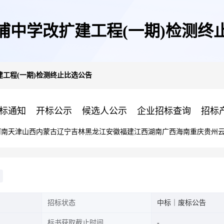
浦中学改扩建工程(一期)检测终
工程(一期)检测终止比选公告
标通知
开标公示
候选人公示
企业招标查询
招标
河南
天津
山西
内蒙古
辽宁
吉林
黑龙江
安徽
福建
江西
湖南
广西
海南
重庆
贵州
招标状态
中标｜废标公告
标书获取截止时间