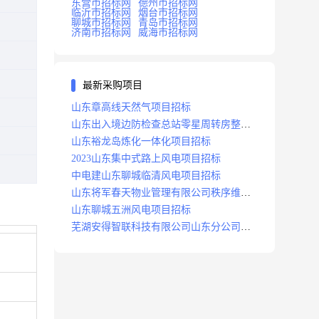
东营市招标网
德州市招标网
临沂市招标网
烟台市招标网
聊城市招标网
青岛市招标网
济南市招标网
威海市招标网
最新采购项目
山东章高线天然气项目招标
山东出入境边防检查总站零星周转房整修
项目招标中标
山东裕龙岛炼化一体化项目招标
2023山东集中式路上风电项目招标
中电建山东聊城临清风电项目招标
山东将军春天物业管理有限公司秩序维护
服务项目招标公告
山东聊城五洲风电项目招标
芜湖安得智联科技有限公司山东分公司济
南地区快递项目招标公告