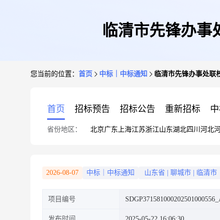
临清市先锋办事
您当前的位置：
首页
中标｜中标通知
临清市先锋办事处联
首页
招标预告
招标公告
重新招标
中
省份地区：
北京
广东
上海
江苏
浙江
山东
湖北
四川
河北
2026-08-07
中标｜中标通知
山东省
|
聊城市
|
临清市
项目编号
SDGP371581000202501000556_
发布时间
2025-05-22 16:06:30