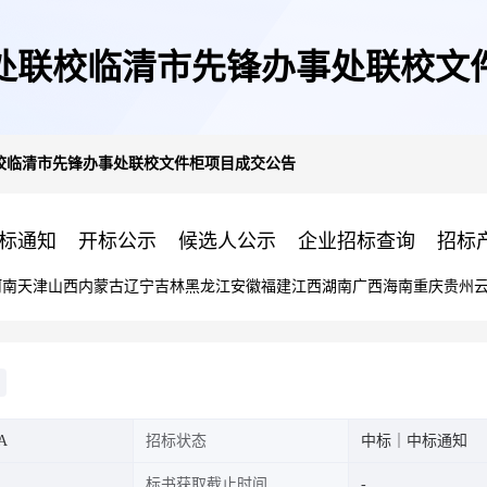
处联校临清市先锋办事处联校文
校临清市先锋办事处联校文件柜项目成交公告
标通知
开标公示
候选人公示
企业招标查询
招标
河南
天津
山西
内蒙古
辽宁
吉林
黑龙江
安徽
福建
江西
湖南
广西
海南
重庆
贵州
A
招标状态
中标｜中标通知
标书获取截止时间