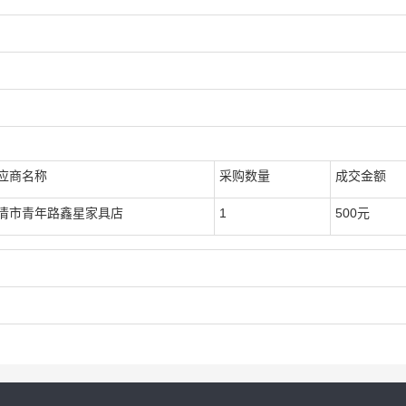
应商名称
采购数量
成交金额
清市青年路鑫星家具店
1
500元