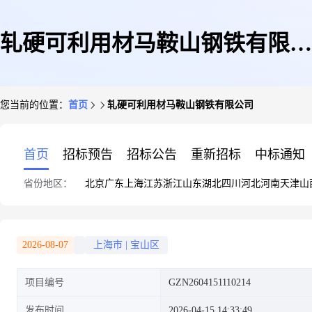
轧硬可利用材马鞍山钢铁有限公
您当前的位置：
首页
轧硬可利用材马鞍山钢铁有限公司
司
首页
招标预告
招标公告
重新招标
中标通知
省份地区：
北京
广东
上海
江苏
浙江
山东
湖北
四川
河北
河南
天津
山
2026-08-07
上海市
|
宝山区
项目编号
GZN2604151110214
发布时间
2026-04-15 14:33:49