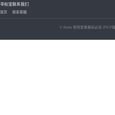
寻标宝
联系我们
首页
联系客服
© Baidu
使用爱番番前必读
沪ICP备
NEW
HOT
暂时没有搜索结果…