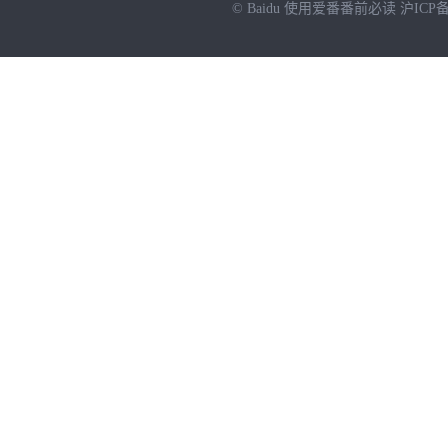
© Baidu
使用爱番番前必读
沪ICP备
NEW
HOT
暂时没有搜索结果…