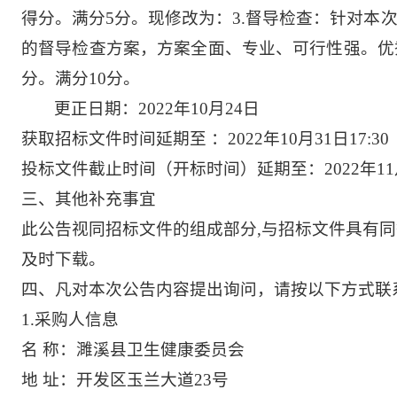
得分。满分5分。
现修改为：
3.督导检查：针对本
的督导检查方案，方案全面、专业、可行性强。优秀得
分。满分10分。
更正
日期
：
2022
年
10
月
24
日
获取招标文件时间延期至
：
2022年
10
月
31
日
17:30
投标文件截止时间（开标时间）延期至：
2022年
11
三、其他补充事宜
此公告视同招标文件的组成部分
,与招标文件具有
及时下载。
四、凡对本次公告内容提出询问，请按以下方式联
1.采购人信息
名
称：濉溪县卫生健康委员会
地
址：开发区玉兰大道
23号