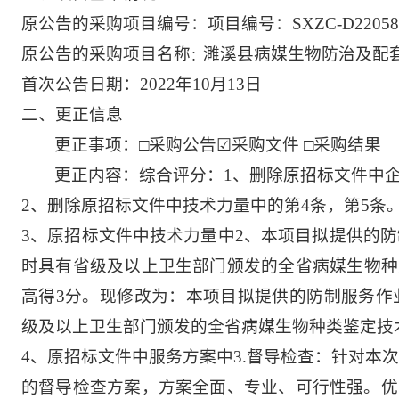
原公告的
采购项目编号：项目编号：
SXZC-D22058
原公告的
采购项目名称
濉溪县病媒生物防治及配
：
首次
公告日期：
2022年
10
月
1
3
日
二、更正信息
更正事项：
□采购公告
☑
采购文件
□采购结果
更正内容：综合评分
：
1、删除原招标文件中
2、
删除原招标文件中技术力量中的第
4条，第5条
3、
原招标文件中技术力量中
2、本项目拟提供的
时具有省级及以上卫生部门颁发的全省病媒生物种类
高得3分。
现修改为：
本项目拟提供的防制服务作
级及以上卫生部门颁发的全省病媒生物种类鉴定技
4、
原招标文件中服务方案中
3.督导检查：针对本
的督导检查方案，方案全面、专业、可行性强。优秀得 4