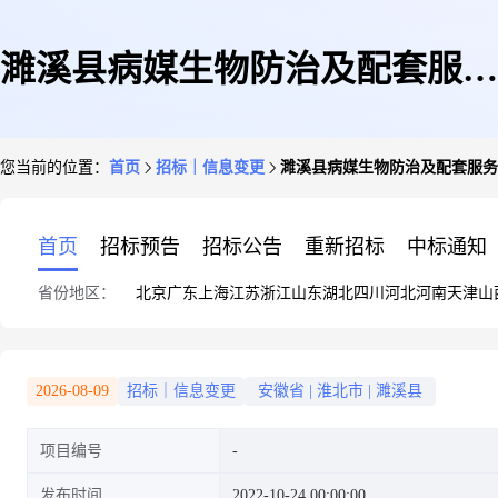
濉溪县病媒生物防治及配套服务
您当前的位置：
首页
招标｜信息变更
濉溪县病媒生物防治及配套服务
项目更正公告
首页
招标预告
招标公告
重新招标
中标通知
省份地区：
北京
广东
上海
江苏
浙江
山东
湖北
四川
河北
河南
天津
山
2026-08-09
招标｜信息变更
安徽省
|
淮北市
|
濉溪县
项目编号
发布时间
2022-10-24 00:00:00