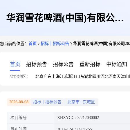
华润雪花啤酒(中国)有限公司
您当前的位置：
首页
招标｜招标公告
华润雪花啤酒(中国)有限公司2
2023年度华润雪花潍坊现代贴标
首页
招标预告
招标公告
重新招标
中标通知
省份地区：
北京
广东
上海
江苏
浙江
山东
湖北
四川
河北
河南
天津
山
机备件采购公告
2026-08-08
招标｜招标公告
北京市
|
东城区
项目编号
XHXYGG202212030002
发布时间
2022-12-03 09:45:55