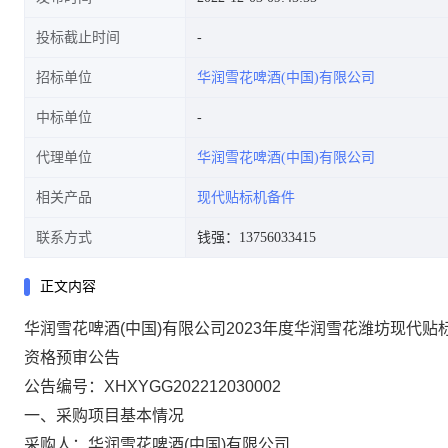
投标截止时间
招标单位
华润雪花啤酒(中国)有限公司
中标单位
代理单位
华润雪花啤酒(中国)有限公司
相关产品
现代贴标机备件
联系方式
钱强：13756033415
正文内容
华润雪花啤酒(中国)有限公司2023年度华润雪花潍坊现代
资格预审
公告
公告编号：
XHXYGG202212030002
一、采购项目基本情况
采购人：华润雪花啤酒(中国)有限公司