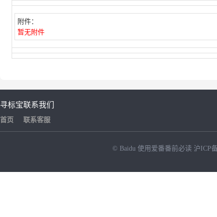
附件：
暂无附件
寻标宝
联系我们
首页
联系客服
© Baidu
使用爱番番前必读
沪ICP备
NEW
HOT