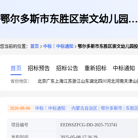
鄂尔多斯市东胜区崇文幼儿园投
您当前的位置：
首页
中标｜中标通知
鄂尔多斯市东胜区崇文幼儿园投
影仪直接订购成交公告
首页
招标预告
招标公告
重新招标
中标通知
省份地区：
北京
广东
上海
江苏
浙江
山东
湖北
四川
河北
河南
天津
山
2026-08-06
中标｜中标通知
内蒙古自治区
|
鄂尔多斯市
|
东胜
项目编号
EEDSSZFCG-DD-2025-753741
发布时间
2025-05-08 17:26:29