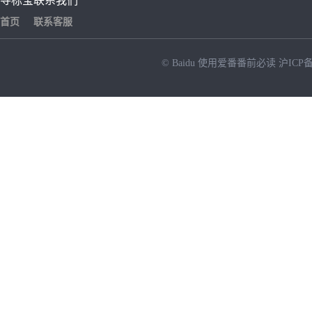
寻标宝
联系我们
首页
联系客服
© Baidu
使用爱番番前必读
沪ICP备
NEW
HOT
暂时没有搜索结果…