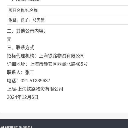
项目名称
/包名称
饭盒、筷子、马夹袋
二、其他公示内容：
无
三、联系方式
招标代理机构：
上海铁路物资有限公司
详细地址：
上海市静安区西藏北路
485号
联
系人：
张工
电
话：021-512
35637
上局
-上海铁路物资有限公司
202
4
年
12
月
6
日