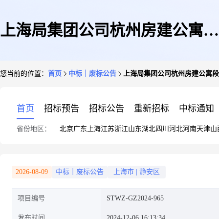
上海局集团公司杭州房建公寓段
您当前的位置：
首页
中标｜废标公告
上海局集团公司杭州房建公寓段
一次性餐盒采购项目流标公告
首页
招标预告
招标公告
重新招标
中标通知
省份地区：
北京
广东
上海
江苏
浙江
山东
湖北
四川
河北
河南
天津
山
2026-08-09
中标｜废标公告
上海市
|
静安区
项目编号
STWZ-GZ2024-965
发布时间
2024-12-06 16:13:34