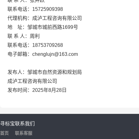
联
系
人：
张井跃
联系电话：
15725909398
代理机构：
成泸工程咨询有限公司
地
址：
邹城市城前西路
1699号
联
系
人：
周利
联系电话：
18753709268
电子邮箱：
chenglujn@163.com
发布人：
邹城市自然资源和规划局
成泸工程咨询有限公司
发布时间：
2025年
8
月
28
日
寻标宝
联系我们
首页
联系客服