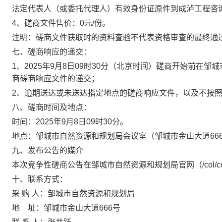
法定代表人（或委托代理人）有效身份证原件到
成泸工程咨
4、磋商文件售价：
0元/份。
注明：磋商文件获取时的资料查验不代表资格审查的最终通
七
、
磋商
响应
的递交：
1、
2025年
9
月
8
日
09时30分（北京时间）磋商开始前在邹
商磋商响应文件的递交；
2、逾期送达或未送达指定地点的磋商响应文件，以及不按
八
、磋商时间及地点
：
时间：
2025年
9
月
8
日
09时30分。
地点：邹城市自然资源和规划局
会议室
（邹城市金山大道
6
九、发布公告的媒介
本次竞争性磋商公告在邹城市自然资源和规划局官网（
/col
十
、联系方式：
采
购
人：
邹城市自然资源和规划局
地
址：邹城市金山大道
666号