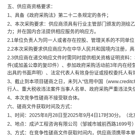
五、供应商资格要求：
1、具备《政府采购法》第二十二条规定的条件
；
2、
本次采购要求：
供应商须具有行业主管部门颁发的测绘
力；并在国内合法提供相应服务的响应方。
2
.1单位负责人为同一人或者存在控股、管理关系的不同单
2
.2
本次采购要求供应商应为在中华人民共和国境内注册，具
2.3供应商在递交响应文件时需同时提供相关资格证明资料
件
(或加盖公章的复印件）、
参加政府采购活动前
3年内在经
出具的书面声明）
、法定代表人有效身份证或授权委托人有
3、截止到本项目磋商之日，未列入“信用中国（www.creditchina
行人、重大税收违法案件当事人名单、政府采购严重违法失
4、本次竞争性磋商不接受联合体。
六
、
磋商文件获取时间及方式
：
1、时间：
2025年
8
月
28
日
至
2025年
9
月
4
日
17
时
30
分
。
（北
2、地点：
成泸工程咨询有限公司
（
邹城市城前西路
1699号
3、方式：在竞争性磋商文件获取时间内，供应商须携带本