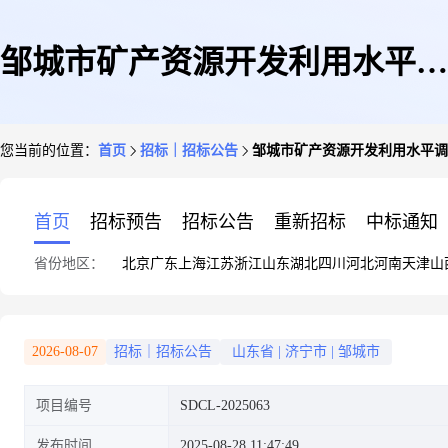
邹城市矿产资源开发利用水平调
您当前的位置：
首页
招标｜招标公告
邹城市矿产资源开发利用水平调
查评估项目竞争性磋商公告
首页
招标预告
招标公告
重新招标
中标通知
省份地区：
北京
广东
上海
江苏
浙江
山东
湖北
四川
河北
河南
天津
山
2026-08-07
招标｜招标公告
山东省
|
济宁市
|
邹城市
项目编号
SDCL-2025063
发布时间
2025-08-28 11:47:49