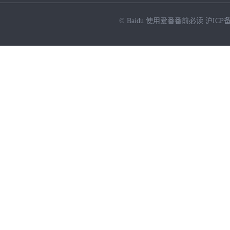
© Baidu
使用爱番番前必读
沪ICP备
NEW
HOT
暂时没有搜索结果…