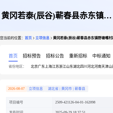
黄冈若泰(辰谷)蕲春县赤东镇野
您当前的位置：
首页
立项信息
黄冈若泰(辰谷)蕲春县赤东镇野塘嘴村四
塘嘴村四组46号伍子明
首页
招标预告
招标公告
重新招标
中标通知
省份地区：
北京
广东
上海
江苏
浙江
山东
湖北
四川
河北
河南
天津
山
35.77KW屋顶分布式光伏发电
2026-08-07
立项信息
湖北省
|
黄冈市
|
蕲春县
项目编号
2509-421126-04-01-162098
项目
发布时间
2025-09-29 18:37:51