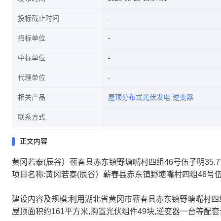
投标截止时间
招标单位
中标单位
代理单位
相关产品
屋顶分布式光伏发电
逆变器
联系方式
正文内容
黄冈若泰(辰谷）蕲春县赤东镇野塘嘴村四组46号伍子明35.
项目名称:黄冈若泰(辰谷）蕲春县赤东镇野塘嘴村四组46号伍
建设内容及规模:利用湖北省黄冈市蕲春县赤东镇野塘嘴村四组4
屋顶面积约161平方米,购置光伏组件49块,逆变器一台等配