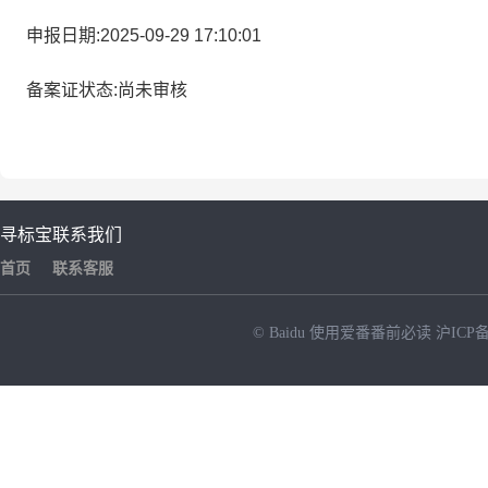
申报日期:2025-09-29 17:10:01
备案证状态:尚未审核
寻标宝
联系我们
首页
联系客服
© Baidu
使用爱番番前必读
沪ICP备
NEW
HOT