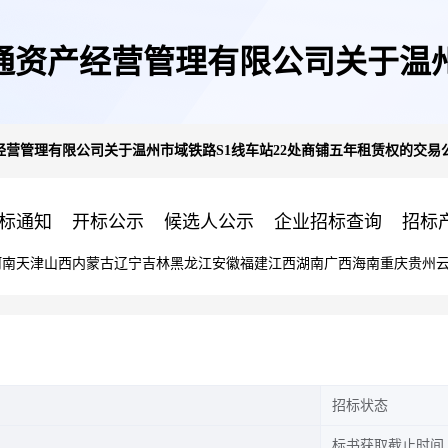
资产经营管理有限公司关于温州
营管理有限公司关于温州市域铁路S1线车站22处商铺五年租赁权的交易
年租赁权的交易公告
标通知
开标公示
候选人公示
企业招标查询
招标
河南
天津
山西
内蒙古
辽宁
吉林
黑龙江
安徽
福建
江西
湖南
广西
海南
重庆
贵州
招标状态
标书获取截止时间