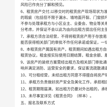
风险已作充分了解和预见。
6
、租赁房产交付
,
以移交时的租赁房产现场现状为
的瑕疵（包括但不限于漏水、墙地面开裂、门窗损
不参与处理承租方与小区业主、业委会、物业等关
分考虑，并保证不会以此为由向出租方提出任何主
7
、承租方须合法经营，不得将租赁房产用于存放易
能否获得相关部门的审批不作任何承诺或保证，一
8
、本租赁房产属国有资产，租赁期间如遇出租方自
租赁协议，租金按实际使用日期结算，租金余额、
9
、该
房产的装修方案需经出租方及相关部门
审批通
响并满足消防、运营安全的要求，保证客流疏散通
10
、
可分租经营，未经出租方同意不得擅自将房产
11
、承租方负责做好房产安全及美化工作，承担相
12
、租赁期限届满，如出租方仍要对外出租的，承
13
、未尽事宜详见《租赁合同》（样本）。
五、报名及联系方式