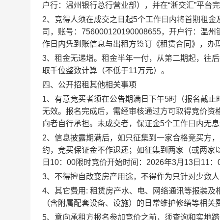
户行：温州银行总行营业部），并在
“
浙交汇
”
平台完
2
、竞得人须在成交之日起
5
个工作日内将首期租金
司，账号：
756000120190008655
，开户行：温州
作日内凭到账信息与出租方签订《租赁合同》，办
3
、租金无递增。租金半年一付，从第二期起，往后
取千位整数计算（不低于
11
万元）。
四、公开招租其他相关事项
1
、有意竞买者须在公告期满日下午
5
时（报名截止
无效。报名完成后，需经审核通过方可取得竞价资
向者自行承担。未成交者，保证金
5
个工作日内无息
2
、
信息披露期满后，如只征集到一家合格竞买方，
约，竞买保证金不作退还；如征集到两家（或两家
日
10
：
00
限时竞价开始时间：
2026
年
3
月
13
日
11
：
3
、不得擅自改变房产用途，不得作为只针对少数人
4
、其它费用
:
租赁房产水、电、
网络通讯
等报装及
（含附属配套设备、设施）的日常维护修缮等相关
5
、意向承租方报名参加竞价之前，须查询和实地踏