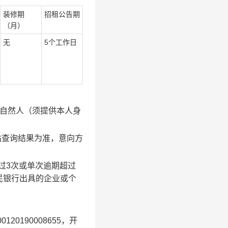
装修期
招租公告期
（月）
无
5
个工作日
自然人（须提供本人身
站查询结果为准，意向方
过
3
次或单次逾期超过
民银行出具的企业或个
00120190008655
，开