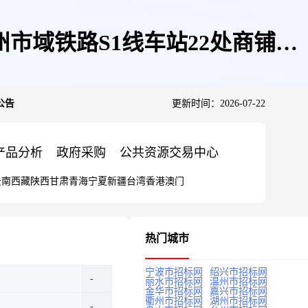
市域铁路S1线车站22处商铺五
公告
更新时间：2026-07-22
产品分析
政府采购
公共资源交易中心
云南
西藏
陕西
甘肃
青海
宁夏
新疆
台湾
香港
澳门
热门城市
宁波市招标网
绍兴市招标网
丽水市招标网
温州市招标网
金华市招标网
嘉兴市招标网
衢州市招标网
湖州市招标网