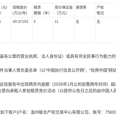
（元
/
招租底价
租赁
竞价保证金
递增率
产权
）
(
万元
/
年
)
期限（年）
（万元）
情况
5
49.37103
5
11
无
无
盖有公章的营业执照、法人身份证
）或具有完全民事行为能力的
件当事人等负面名单（以
“
中国执行信息公开网
”
、
“
信用中国
”
网
征信报告中出现两年内逾期（
2026
年
1
月止的前整两年时间）超
为意向承租人参加租赁竞价活动（以提供公告日之后的由中国人
达如下账户
(
户名：温州联合产权交易中心有限公司，账号：
7560