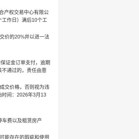
合产权交易中心有限公
个工作日）
满后
10
个工
交价的
20%
并以进一法
和保证金订单支付，逾期
核不通过的，责任由意
成交价格，否则视为违
始时间：
2026
年
3
月
13
停车费以及租赁房产
可能存在的瑕疵和使用