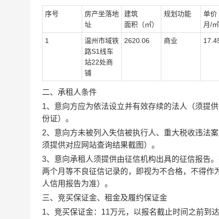
序号
房产坐落地
建筑
规划功能
单价
址
面积
（
㎡）
月
/
㎡
1
温州市域铁
2620.06
商业
17.4
路
S1
线车
站
22
处商
铺
二、承租人条件
1
、意向方应为依法设立并有效存续的法人（
须提供
份证）。
2
、意向方未被列入失信被执行人、重大税收违法案
须提供对应网站查询结果截图）。
3
、意向承租人须提供由征信机构出具的征信报告。
两个月等不良征信记录的，即视为不合格，不得作
人信用报告为准）。
三、竞买保证金、租金及履约保证金
1
、竞买保证金：
11
万元，以报名截止时间之前到