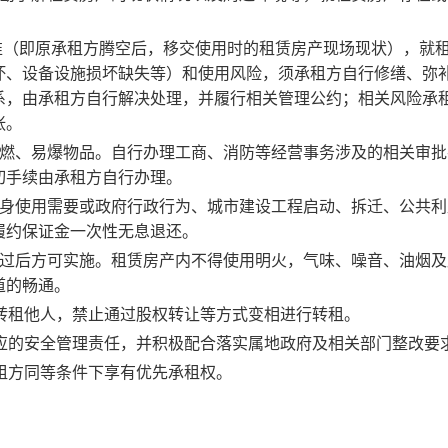
准（即原承租方腾空后，移交使用时的租赁房产现场现状），就
坏、设备设施损坏缺失等）和使用风险，须承租方自行修缮、弥
系，由承租方自行解决处理，并履行相关管理公约；相关风险承
张。
燃、易爆物品。自行办理工商、消防等经营事务涉及的相关审批
切手续由承租方自行办理。
身使用需要或政府行政行为、城市建设工程启动、拆迁、公共利
履约保证金一次性无息退还。
过后方可实施。
租赁房产内不得使用明火，气味、噪音、油烟及
道的畅通。
转租他人，
禁止通过股权转让等方式变相进行转租
。
应的安全管理责任，并积极配合落实属地政府及相关部门整改要
租方同等条件下享有优先承租权。