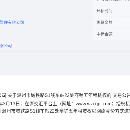
开标时间
管理有限公司
预算金额
中标金额
限公司
 关于温州市域铁路S1线车站22处商铺五年租赁权的 交易公
年
3
月
13
日，
在浙交汇平台上（网址：
www.wzcqpt.com
；授权机
对温州市域铁路
S1
线车站
22
处商铺五年租赁权以网络竞价方式进