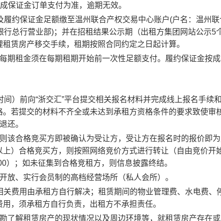
成保证金订单支付为准，逾期无效。
及履约保证金足额缴至温州联合产权交易中心账户
(
户名：温州联
银行总行营业部
)
；并在招租结果公示期
（出租方集团网站公示
5
理租赁房产移交手续，租期按照合同约定之日起计算。
每期租金须在每期租期开始前一次性足额支付。履约保证金按成
时间）前向
“
浙交汇
”
平台提交相关报名材料并完成线上报名手续
格。若提交的材料不齐全或未达到承租方资格条件的要求致使审
退还。
则该合格竞买方即被确认为受让方，受让方在报名时的报价即为
以上）合格竞买方，则按照网络竞价方式进行转让（自由竞价开
00
）；如未征集到合格竞租方，则信息披露终结。
开放、实行会员制的高档经营场所（私人会所）。
相关费用由承租方自行解决；租赁期间的物业管理费、水电费、
费用，须承租方自行负责，出租方不承担责任。
勘了解租赁房产的现状情况以及周边环境等，就租赁房产存在或