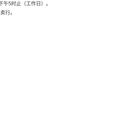
下午
5
时止（工作日）。
拍卖行。