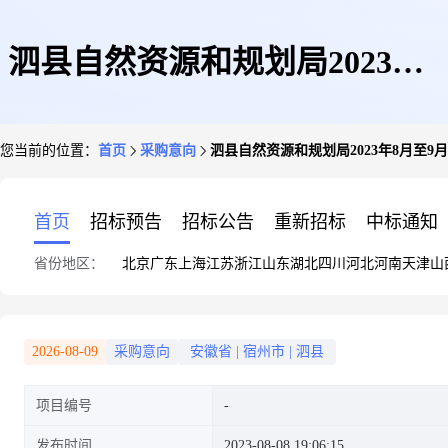
泗县自然资源和规划局2023年8
您当前的位置：
首页
采购意向
泗县自然资源和规划局2023年8月至9
月至9月政府采购意向
首页
招标预告
招标公告
重新招标
中标通知
省份地区：
北京
广东
上海
江苏
浙江
山东
湖北
四川
河北
河南
天津
山
2026-08-09
采购意向
安徽省
|
宿州市
|
泗县
项目编号
发布时间
2023-08-08 19:06:15