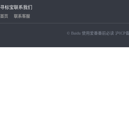
寻标宝
联系我们
首页
联系客服
© Baidu
使用爱番番前必读
沪ICP备
NEW
HOT
暂时没有搜索结果…