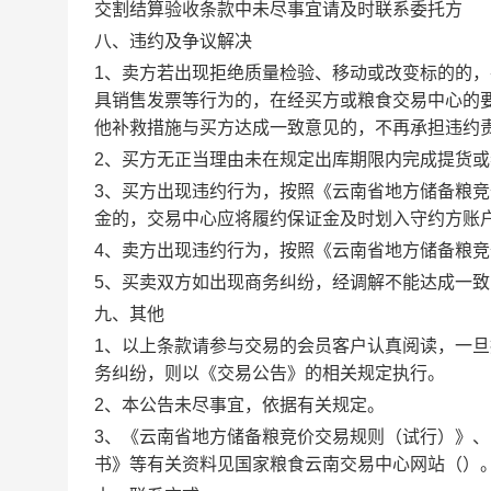
交割结算验收条款中未尽事宜请及时联系委托方
八、违约及争议解决
1
、卖方若出现拒绝质量检验、移动或改变标的的，
具销售发票等行为的，在经买方或粮食交易中心的
他补救措施与买方达成一致意见的，不再承担违约
2
、买方无正当理由未在规定出库期限内完成提货或
3
、买方出现违约行为，按照《云南省地方储备粮竞
金的，交易中心应将履约保证金及时划入守约方账
4
、卖方出现违约行为，按照《云南省地方储备粮竞
5
、买卖双方如出现商务纠纷，经调解不能达成一致
九、其他
1
、以上条款请参与交易的会员客户认真阅读，一旦
务纠纷，则以《交易公告》的相关规定执行。
2
、本公告未尽事宜，依据有关规定。
3
、《云南省地方储备粮竞价交易规则（试行）》、
书》等有关资料见国家粮食云南交易中心网站（
）