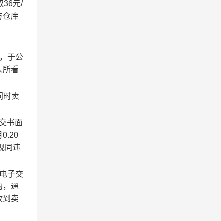
36元/
方仓库
，于公
人所看
同时卖
提交书面
.20
视同违
电子交
的，通
收到卖