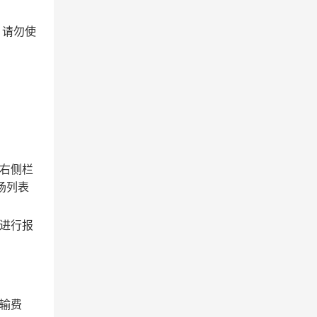
，请勿使
点击右侧栏
场列表
升进行报
输费