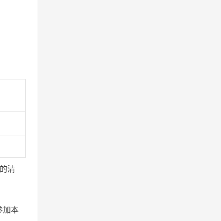
）
的清
参加本