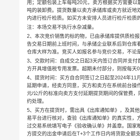
用；定额包装上车每吨20元，卖方根据买方需要以
吨的装卸费。提货数量以卖方承储库或卖方就近地
内进行检斤检质。如买方未安排人员进行检斤检质
注：本场交易不执行水杂减量。
2
、本次竞价销售的标的物，已由承储库提供质检报
告交易日期前上班时间，与承储企业联系后到仓库
仓库大样为准。竞买人如报名参与竞价交易，不论
3
、交款时间：自成交之日起3天内签订合同并支付首
方开具增值税专用发票。超期未付部分，则按每天0
4
、提货时间：买方自合同签订之日起至2024年1
延期申请，经卖方同意，买方和卖方在系统前台操作
元/公斤的标准向卖方支付延期提货期间的保管费
约处理。
5
、买方在提货时，需出具《出库通知单》，及其他
易平台进行核对，查验《出库通知单》的真实性，
过交易系统填写电子《验收确认单》并盖章。国家
方提交的出金申请后在T+3个工作日内将货款全额