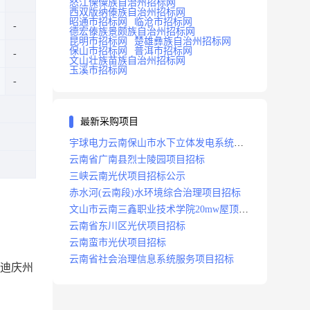
怒江傈僳族自治州招标网
西双版纳傣族自治州招标网
昭通市招标网
临沧市招标网
德宏傣族景颇族自治州招标网
昆明市招标网
楚雄彝族自治州招标网
保山市招标网
普洱市招标网
文山壮族苗族自治州招标网
玉溪市招标网
最新采购项目
宇球电力云南保山市水下立体发电系统项
目招标
云南省广南县烈士陵园项目招标
三峡云南光伏项目招标公示
赤水河(云南段)水环境综合治理项目招标
文山市云南三鑫职业技术学院20mw屋顶分
布式光伏设计施工总承包(epc)项目招标
云南省东川区光伏项目招标
云南蛮市光伏项目招标
云南省社会治理信息系统服务项目招标
年迪庆州