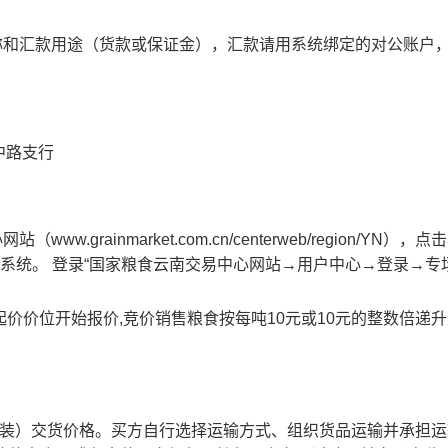
称和汇款用途（货款或保证金），汇款请用系统绑定的对公账户
中路支行
rainmarket.com.cn/centerweb/region/YN），
易系统。
登录“国家粮食云南交易中心网站→用户中心→登录→专
价价位开始报价,竞价销售粮食按每吨10元或10元的整数倍递
装）交货价格。买方自行选择运输方式、组织货品运输并承担运