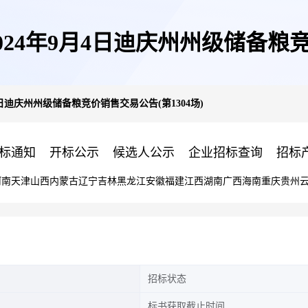
24年9月4日迪庆州州级储备粮竞价
日迪庆州州级储备粮竞价销售交易公告(第1304场)
标通知
开标公示
候选人公示
企业招标查询
招标
河南
天津
山西
内蒙古
辽宁
吉林
黑龙江
安徽
福建
江西
湖南
广西
海南
重庆
贵州
招标状态
标书获取截止时间