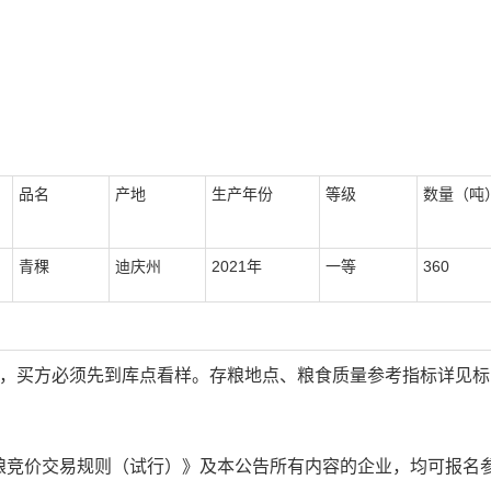
品名
产地
生产年份
等级
数量（吨
青稞
迪庆州
2021
年
一等
360
，买方必须先到库点看样。存粮地点、粮食质量参考指标详见标
粮竞价交易规则（试行）》及本公告所有内容的企业，均可报名