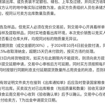
散装出库、或负责装不定额包、缝包、上车及过磅，并向买方收取
双方认可的地中衡实际过磅数为准，由买方负责组织人员在承储
的，视同认可卖方出库数量及质量。
告及样品，但竞买人必须在竞价交易前，到交易中心开具看样单
看样及提取样品，同时实地查看出库环境，本次竞价销售以竞买
是否看过仓库大样，均视同对标的物质量无异议。
期货款（成交金额的30%），于2024年10月4日前全款付清，
.5‰收取滞纳金，超期15天仍未付款的，按买方违约处理。
1月3日内将货物提完，如买方在此期限内不能提完，则须向卖方
提交延期申请，交易中心审核后方可延期，同时买方须按照每月0
，同时按银行同期利息支付延期提货数量所占用资金的利息，否则
有效证明文件卖方在接到《出库通知单》后应及时登录国家粮食
方可出库。买卖双方对已出库粮食（包括质量和数量）验收无误
粮食云南交易中心收到《验收确认单》后予以确认。交易中心在
支付给卖方，T为出金申请提交日期。