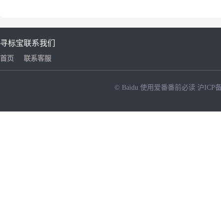
寻标宝
联系我们
首页
联系客服
© Baidu
使用爱番番前必读
沪ICP备
NEW
HOT
暂时没有搜索结果…