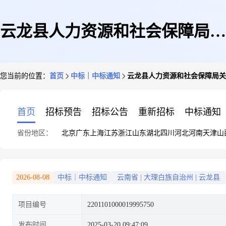
云龙县人力资源和社会保障局关
您当前的位置：
首页
中标｜中标通知
云龙县人力资源和社会保障局关
于机动车保险服务的框架协议采
首页
招标预告
招标公告
重新招标
中标通知
省份地区：
北京
广东
上海
江苏
浙江
山东
湖北
四川
河北
河南
天津
山
购项目成交公告
2026-08-08
中标｜中标通知
云南省
|
大理白族自治州
|
云龙县
项目编号
2201101000019995750
发布时间
2025-03-20 09:47:09