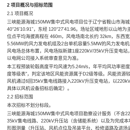
2 项目概况与招标范围
2.1 项目概况
三峡能源海城150MW集中式风电项目位于辽宁省鞍山市海
40°26'10.91"，东经 120°27'41.96。场址区域地形
位点平均海拔高程在 460m，风电场南北长约 32km，东西
5.56MW的风力发电机组及2台单机容量5.5MW的风力发电机
风电场总体布置，风电场拟新建1座220kV/35kV升压变电站
以电网公司接入系统审查意见为准。
本工程预装轮毂高度平均风速为5.24m/s，年平均风功率密度分别在1
度等级表”，判定该地区风能资源属于D2级等级。风能资源
风机通过6回35kV集电线路接入220kV升压变电站，以22
具体以风机设备招标后确定）。
2.2 招标范围
本次招标不划分标段。
三峡能源海城150MW集中式风电项目勘察设计服务（不含2
35kV集电线路、220kV升压站（含储能系统）以及为完
形图测量（升压站、风机点位及吊装平台、检修道路及进场道路均