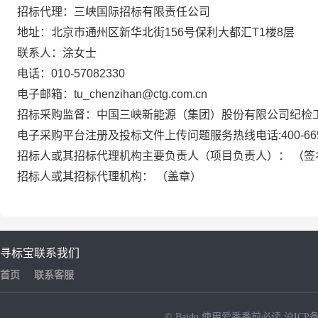
招标代理：三峡国际招标有限责任公司
地址：北京市通州区新华北街156号保利大都汇T1楼8层
联系人：涂女士
电话：010-57082330
电子邮箱：tu_chenzihan@ctg.com.cn
招标采购监督：中国三峡新能源（集团）股份有限公司纪检工作部、
电子采购平台注册及投标文件上传问题服务热线电话:400-665-
招标人或其招标代理机构主要负责人（项目负责人）： （签
招标人或其招标代理机构： （盖章）
寻标宝
联系我们
首页
联系客服
© Baidu
使用爱番番前必读
沪ICP备