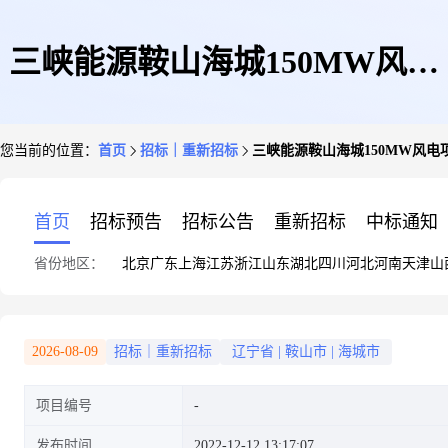
三峡能源鞍山海城150MW风电
您当前的位置：
首页
招标｜重新招标
三峡能源鞍山海城150MW风电
项目勘察设计服务(重新招标)项
首页
招标预告
招标公告
重新招标
中标通知
省份地区：
北京
广东
上海
江苏
浙江
山东
湖北
四川
河北
河南
天津
山
目公告
2026-08-09
招标｜重新招标
辽宁省
|
鞍山市
|
海城市
项目编号
发布时间
2022-12-12 13:17:07