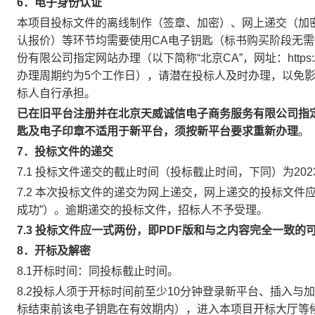
6
．电子身份认证
本项目投标文件的离线制作（签章、加密）、网上递交（加
认报价）等环节均需要使用CA电子钥匙（标书购买阶段无需
份有限公司指定网站办理（以下简称“北京CA”，网址：https://esign
办理周期约为5个工作日），请潜在投标人及时办理，以免影
标人自行承担。
已在旧平台注册并在北京天威诚信电子商务服务有限公司指定网站（https
匙及电子印章不适用于新平台，须按新平台要求重新办理
。
7
．
投标文件的递交
7.1 投标文件递交的截止时间（投标截止时间，下同）为2023
7.2 本次投标文件的递交为网上递交，网上递交的投标文件
成功”）。逾期递交的投标文件，招标人不予受理。
7
.
3
投标文件应一式两份，即PDF版和与之内容完全一致的
8
．开标及解密
8.1开标时间：同投标截止时间。
8.2投标人须于开标时间前至少10分钟登录新平台、插入与
标结束前该电子钥匙在有效期内），进入本项目开标大厅等