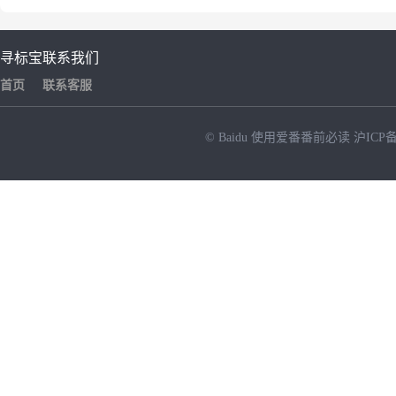
寻标宝
联系我们
首页
联系客服
© Baidu
使用爱番番前必读
沪ICP备
NEW
HOT
暂时没有搜索结果…