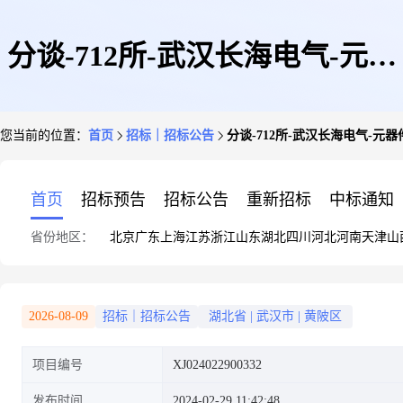
分谈-712所-武汉长海电气-元器
您当前的位置：
首页
招标｜招标公告
分谈-712所-武汉长海电气-元
件(X)(武汉长海电气科技开发有
首页
招标预告
招标公告
重新招标
中标通知
省份地区：
北京
广东
上海
江苏
浙江
山东
湖北
四川
河北
河南
天津
山
限公司)
2026-08-09
招标｜招标公告
湖北省
|
武汉市
|
黄陂区
项目编号
XJ024022900332
发布时间
2024-02-29 11:42:48