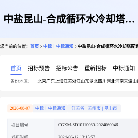
中盐昆山-合成循环水冷却塔配
您当前的位置：
首页
中标｜中标通知
中盐昆山-合成循环水冷却塔配套风
套风机备件采购24.06.06中选成
首页
招标预告
招标公告
重新招标
中标通知
省份地区：
北京
广东
上海
江苏
浙江
山东
湖北
四川
河北
河南
天津
山
交公告
2026-08-07
中标｜中标通知
江苏省
|
苏州市
|
昆山市
项目编号
CGXM-SD10110030-2024060046
发布时间
2024-06-12 13:15:57