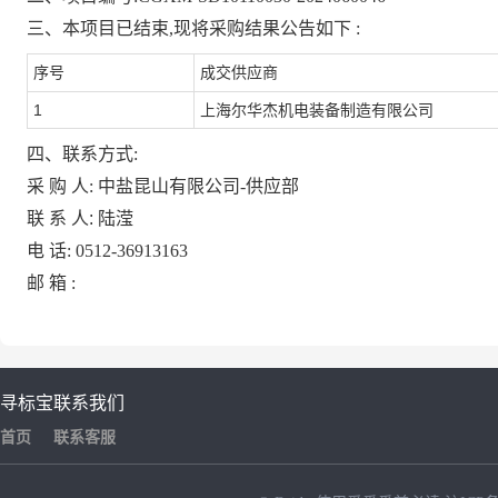
三、本项目已结束,现将采购结果公告如下
:
序号
成交供应商
1
上海尔华杰机电装备制造有限公司
四、联系方式:
采
购
人:
中盐昆山有限公司-供应部
联
系
人:
陆滢
电
话:
0512-36913163
邮
箱
:
寻标宝
联系我们
首页
联系客服