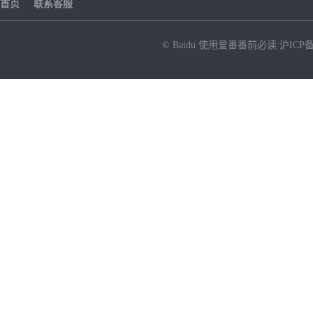
首页
联系客服
© Baidu
使用爱番番前必读
沪ICP备
NEW
HOT
暂时没有搜索结果…