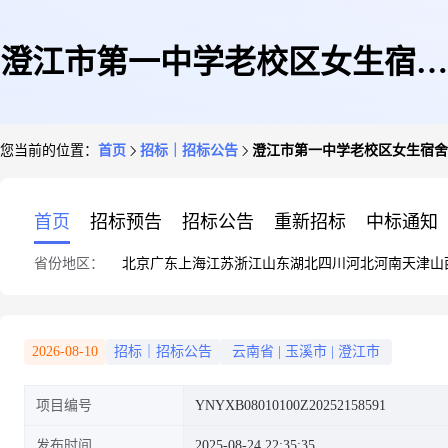
澄江市第一中学老校区女生宿舍
您当前的位置：
首页
招标｜招标公告
澄江市第一中学老校区女生宿舍
楼消防疏散楼梯建设
首页
招标预告
招标公告
重新招标
中标通知
省份地区：
北京
广东
上海
江苏
浙江
山东
湖北
四川
河北
河南
天津
山
2026-08-10
招标｜招标公告
云南省
|
玉溪市
|
澄江市
项目编号
YNYXB08010100Z20252158591
发布时间
2025-08-24 22:35:35