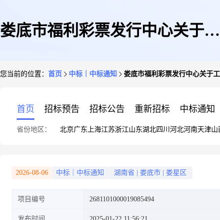
娄底市福利彩票发行中心关于工
您当前的位置：
首页
中标｜中标通知
娄底市福利彩票发行中心关于工
程造价咨询服务的网上超市采购
首页
招标预告
招标公告
重新招标
中标通知
省份地区：
北京
广东
上海
江苏
浙江
山东
湖北
四川
河北
河南
天津
山
项目成交公告
2026-08-06
中标｜中标通知
湖南省
|
娄底市
|
娄星区
项目编号
2681101000019085494
发布时间
2025-01-22 11:56:21