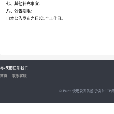
七、其他补充事宜:
八、公告期限:
自本公告发布之日起1个工作日。
寻标宝
联系我们
首页
联系客服
© Baidu
使用爱番番前必读
沪ICP备
NEW
HOT