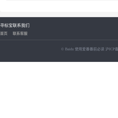
寻标宝
联系我们
首页
联系客服
© Baidu
使用爱番番前必读
沪ICP备
NEW
HOT