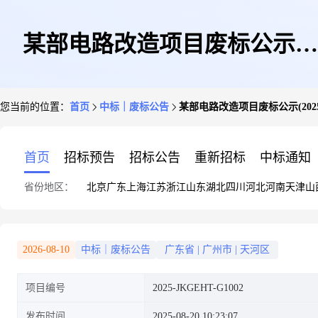
某部电路改造项目废标公示
您当前的位置：
首页
中标｜废标公告
某部电路改造项目废标公示(2025-J
(2025-JKGEHT-G1002)
首页
招标预告
招标公告
重新招标
中标通知
省份地区：
北京
广东
上海
江苏
浙江
山东
湖北
四川
河北
河南
天津
山
2026-08-10
中标｜废标公告
广东省
|
广州市
|
天河区
项目编号
2025-JKGEHT-G1002
发布时间
2025-08-20 10:23:07