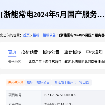
[浙能常电2024年5月国产服务器
您当前的位置：
首页
招标｜招标公告
[浙能常电2024年5月国产服务
操作系统采购(公开询价)]采购
首页
招标预告
招标公告
重新招标
中标通知
省份地区：
北京
广东
上海
江苏
浙江
山东
湖北
四川
河北
河南
天津
山
公告
2026-08-08
招标｜招标公告
浙江省
|
衢州市
|
常山县
项目编号
P-XJ-20240517-000099
发布时间
2024-05-17 14:28:33