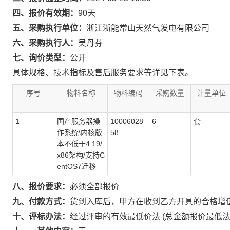
四、报价有效期：
90天
五、采购执行单位：
浙江浙能常山天然气发电有限公司
六、采购执行人：
吴丹芬
七、询价类型：
公开
具体规格、技术指标及售后服务要求等详见下表。
序号
物料名称
物料编码
采购数量
计量单位
1
国产服务器操
10006028
6
套
作系统\内核版
58
本不低于4.19/
x86架构/支持C
entOS7迁移
八、报价要求：
必须全部报价
九、付款方式：
货到入库后，甲方在收到乙方开具的合格增
十、评标办法：
经过评审的有效最低价法 (总金额报价最低法