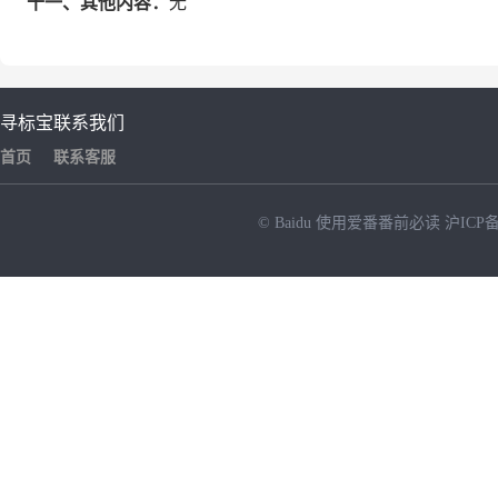
十一、其他内容：
无
寻标宝
联系我们
首页
联系客服
© Baidu
使用爱番番前必读
沪ICP备
NEW
HOT