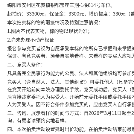
绵阳市安州区花荄镇银都宝座三期
-1
楼
814
号车位
。
起拍价：
3
3300
元，保证金：
3300
元，增价幅度：
330
元
（
本次拍卖标的物的瑕疵情况及特别注意情况：
1.
图片不代表实物，标的物以现状为准
；
2.
尚未办理不动产权证
报名参与竞买者视为自愿承受本标的物所有已掌握和未掌握
保证。有意竞买者，须亲自实地看样。未看样的竞买人应视
二、竞买人条件：
凡具备完全民事行为能力的公民、法人和其他组织均可参加
竞买人（含自然人、法人、其他组
织）可委托他人（具备完
在竞买开始前向本院办理委托手续，竞买成功后，竞买人（
后直接裁定委托人为买受人。开始前无委托手续或委托手续
人为买受人。因不符合条件参加竞买的，应由竞买人自行承
三、咨询、展示看样的时间与方式：
自
202
6
年
3
月
1
1
日起至
2
询
，
有意者请
预约
实地看样。
四、本次拍卖活动设置延时出价功能，在拍卖活动结束前最