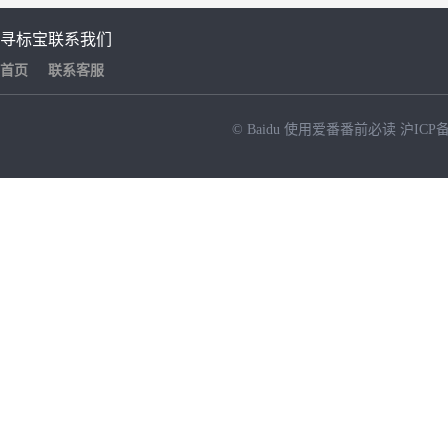
寻标宝
联系我们
首页
联系客服
© Baidu
使用爱番番前必读
沪ICP备
NEW
HOT
暂时没有搜索结果…