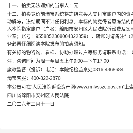
十一、拍卖无法通知的当事人：无
十
二
、拍卖竞价前淘宝系统将冻结竞买人支付宝账户内的资
动解冻，冻结期间不计任何利息。本标的物竞得者原冻结的
入本院指定账户（户名：绵阳市安州区人民法院诉讼费及案
业室；账号：
9558852308004322859
）
，转账时请备注
“
（
务必再仔细阅读本院发布的拍卖须知。
有关标的物咨询、看样、协助办理过户等服务请联系电话：
注：咨询时间为周一至周五上午
9:00—
下午
17:00
廉政监督（投诉）电话：本院纪检监察处
0816-4368684
淘宝客服：
400-822-2870
本公告可在
“
人民法院诉讼资产网
(www.rmfysszc.gov.cn)”
上
四川省绵阳市安州区人民法院
二
〇
二
六
年
三
月
十
一
日