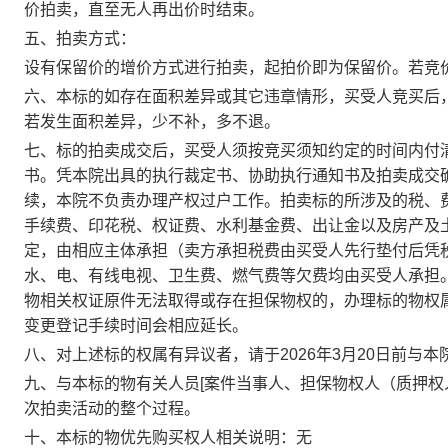
价拍卖，直至无人再出价时结束。
五、拍卖方式：
设有保留价的增价方式进行拍卖，起拍价即为保留价。若竞
六、本标的如存在面积差异或其它违章情形，买受人竞买后
若发生面积差异，少不补，多不退。
七、标的拍卖成交后，买受人须按竞买须知约定的时间内付
书。凭本院出具的执行裁定书、协助执行通知书及拍卖成交
续，本院不负责办理产权过户工作。拍卖标的所涉及的税、
手续费、印花税、权证费、水利基金费、出让金以及房产及
定，由相应主体承担（卖方承担税费由买受人先行垫付后凭
水、电、有线电视、卫生费、燃气费等欠费均由买受人承担
物相关权证原件无法取得或存在担保物权的，办理标的物权
变更登记手续时间会相应延长。
八、对上述标的权属有异议者，请于
202
6
年
3
月
20
日
前与本
九
、与本标的物有关人员
[
案件当事人、担保物权人（质押权
次拍卖活动的整个过程。
十
、
本标的物优先购买权人相关说明：无