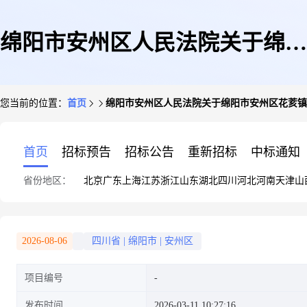
绵阳市安州区人民法院关于绵阳
您当前的位置：
首页
绵阳市安州区人民法院关于绵阳市安州区花荄镇恒源
市安州区花荄镇恒源大道(银都
首页
招标预告
招标公告
重新招标
中标通知
省份地区：
北京
广东
上海
江苏
浙江
山东
湖北
四川
河北
河南
天津
山
宝座三期)-1层814号车位(第二
2026-08-06
四川省
|
绵阳市
|
安州区
项目编号
次拍卖)的公告(二次)
发布时间
2026-03-11 10:27:16