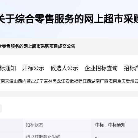
关于综合零售服务的网上超市采
合零售服务的网上超市采购项目成交公告
标通知
开标公示
候选人公示
企业招标查询
招标
河南
天津
山西
内蒙古
辽宁
吉林
黑龙江
安徽
福建
江西
湖南
广西
海南
重庆
贵州
招标状态
中标｜中标通知
标书获取截止时间