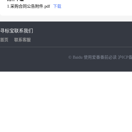
1.采购合同公告附件.pdf
下载
寻标宝
联系我们
首页
联系客服
© Baidu
使用爱番番前必读
沪ICP备
NEW
HOT