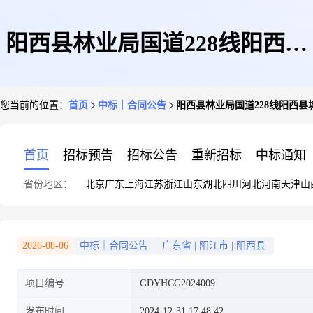
阳西县林业局国道228线阳西县
您当前的位置：
首页
中标｜合同公告
阳西县林业局国道228线阳西
城过境公路两边绿化工程项目的
首页
招标预告
招标公告
重新招标
中标通知
省份地区：
北京
广东
上海
江苏
浙江
山东
湖北
四川
河北
河南
天津
山
合同公告
2026-08-06
中标｜合同公告
广东省
|
阳江市
|
阳西县
项目编号
GDYHCG2024009
发布时间
2024-12-31 17:48:42