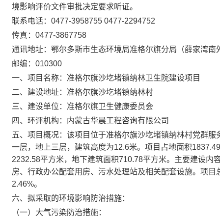
境影响评价文件审批决定要求听证。
联系电话：0477-3958755 0477-2294752
传真：0477-3867758
通讯地址：鄂尔多斯市生态环境局准格尔旗分局（薛家湾南
邮编：010300
一、项目名称：准格尔旗沙圪堵镇纳林卫生院建设项目
二、建设地址：准格尔旗沙圪堵镇纳林村
三、建设单位：准格尔旗卫生健康委员会
四、环评机构：内蒙古华晨工程咨询有限公司
五、项目概况：该项目位于准格尔旗沙圪堵镇纳林村党群服
一层，地上三层，建筑高度为12.6米。项目占地面积1837.4
2232.58平方米，地下建筑面积710.78平方米。主要
房、行政办公配套用房、污水处理站及相关配套设施。项目总投
2.46%。
六、拟采取的环境影响防治措施：
（一）大气污染防治措施：