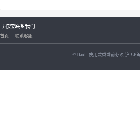
寻标宝
联系我们
首页
联系客服
© Baidu
使用爱番番前必读
沪ICP备
NEW
HOT
暂时没有搜索结果…