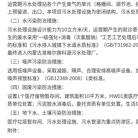
运营期污水处理站各个产生臭气的单元（格栅间、调节池、
上预留进、出
口
，本项目污水处理设施为密闭结构，污水处
（二）水污染防治措施：
污水处理设施设计能力为10立方米/天，运营期产生的就诊
生的废水采用“一级强化+消毒（次氯酸钠）”工艺工艺处理后可满
的标准和《污水排入城镇下水道水质标准》（GB/T31962
最终进入内蒙古准格尔旗科源污水处理厂。
（三）噪声污染防治措施：
选用低噪声设备，采取减振、隔声、合理安排高噪声设备、
噪声排放标准》（GB12348-2008）1类标准。
（四）固废污染防治措施：
设置1个医疗废物暂存间，建筑面积10平方米，HW01类
质单位处置；污泥脱水消毒后，委托资质有单位处置。生活
（五）地下水、土壤污染防治措施：
医疗垃圾暂存间、污水处理设施、污水管道为重点防渗区，
附件：