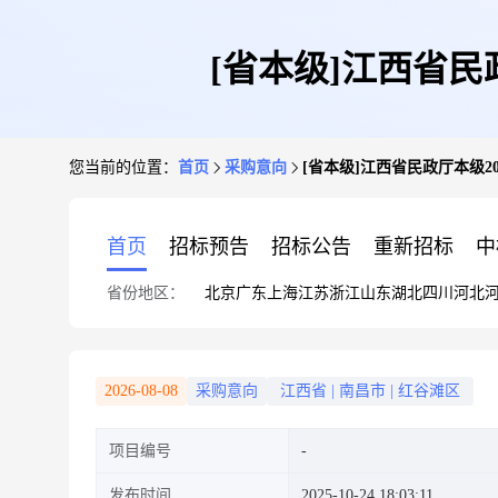
[省本级]江西省民政
您当前的位置：
首页
采购意向
[省本级]江西省民政厅本级2025
首页
招标预告
招标公告
重新招标
中
省份地区：
北京
广东
上海
江苏
浙江
山东
湖北
四川
河北
2026-08-08
采购意向
江西省
|
南昌市
|
红谷滩区
项目编号
发布时间
2025-10-24 18:03:11