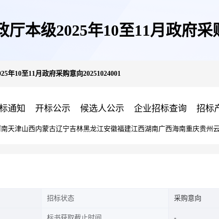
厅本级2025年10至11月政府采购意向
年10至11月政府采购意向20251024001
标通知
开标公示
候选人公示
企业招标查询
招标
河南
天津
山西
内蒙古
辽宁
吉林
黑龙江
安徽
福建
江西
湖南
广西
海南
重庆
贵州
招标状态
采购意向
标书获取截止时间