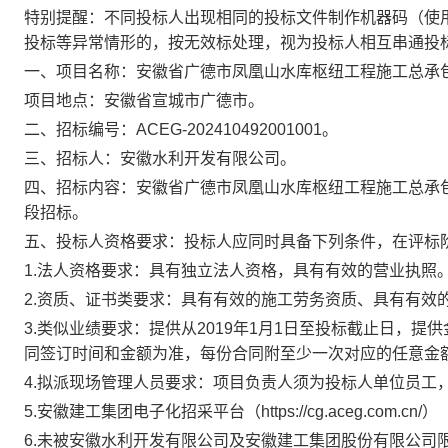
特别提醒：不同投标人出现相同的投标文件制作机器码（使
投标等异常情形的，按无效标处理，视为投标人相互串通投
一、项目名称：
安徽省广德市凤凰山水库枢纽工程施工总承
项目地点：
安徽省宣城市广德市
。
二、招标编号：
ACEG-202410492001001
。
三、招标人：
安徽水利开发有限公司
。
四、招标内容：
安徽省广德市凤凰山水库枢纽工程施工总承
段招标
。
五、投标人资格要求：
投标人应同时具备下列条件，在评标
1.法人资格要求：
具有独立法人资格，具有有效的营业执照
2.资质、证书类要求：
具有有效的施工劳务资质、具有有效
3.类似业绩要求：
提供从
2019年1月1日至投标截止日，提
同签订时间和金额为准，每份合同附至少一次对应的任意金
4.拟派现场管理人员要求：
项目负责人
须
为投标人单位员工
5.安徽建工集团电子化招采平台（https://cg.aceg.co
6.
未被安徽水利开发有限公司及安徽建工集团股份有限公司