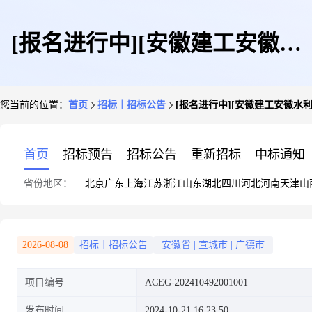
[报名进行中][安徽建工安徽水
您当前的位置：
首页
招标｜招标公告
[报名进行中][安徽建工安徽
利]安徽水利二分公司安徽省广
首页
招标预告
招标公告
重新招标
中标通知
省份地区：
北京
广东
上海
江苏
浙江
山东
湖北
四川
河北
河南
天津
山
德市凤凰山水库枢纽工程施工总
2026-08-08
招标｜招标公告
安徽省
|
宣城市
|
广德市
项目编号
ACEG-202410492001001
承包大坝混凝土施工标段1招标
发布时间
2024-10-21 16:23:50