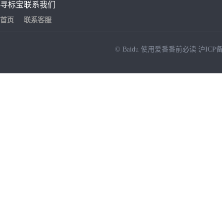
寻标宝
联系我们
首页
联系客服
© Baidu
使用爱番番前必读
沪ICP备
NEW
HOT
暂时没有搜索结果…