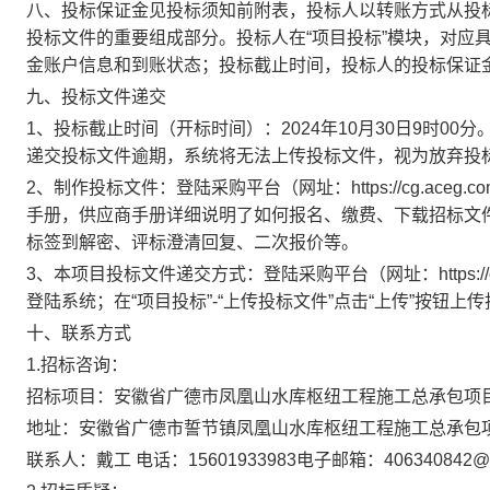
八、投标保证金
见投标须知前附表，
投标人以转账方式从投
投标文件的重要组成部分。投标人在
“项目投标”模块，对应
金账户信息和到账状态；投标截止时间，投标人的投标保证
九、投标文件递交
1、投标截止时间（开标时间）：
2024
年
10
月
30
日
9
时
00
分
递交投标文件逾期，系统将无法上传投标文件，视为放弃投
2、制作投标文件：登陆采购平台（网址：https://cg.ace
手册，供应商手册详细说明了如何报名、缴费、下载招标文
标签到解密、评标澄清回复、二次报价等。
3、本项目投标文件递交方式：登陆采购平台（网址：https://c
登陆系统；在“项目投标”-“上传投标文件”点击“上传”按钮上
十、联系方式
1.招标咨询：
招标项目：
安徽省广德市凤凰山水库枢纽工程施工总承包项
地址：
安徽省广德市誓节镇凤凰山水库枢纽工程施工总承包
联系人：
戴工
电话：
15601933983
电子邮箱：
406340842@