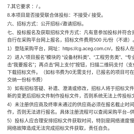
7.其它要求
：
/ 。
8.本项目是否接受联合体投标：
不接受
√ 接受
。
六、招标方式：
公开招标
√邀请招标
。
七、投标报名及获取
招标文件方式：
凡有意参加投标并符合
自行在采购平台网上报名，招标文件费用
500 元
/份（不退
1）登陆采购平台，网址：https://cg.aceg.com.cn
2）进入“项目报名”模块的 “设备材料类”、“工程劳务类”、“
击“我要报名”；再点击“网上支付”按钮，扫描二维码支付（
下载招标文件。（如标书费为0无需支付，已报名的项目可在
交纳一份标书费）
3）如有招标答疑、补遗、澄清或修改，招标人将于招标文
新的变更后招标文件制作投标文件，否则系统无法上传投标
4）未注册供应商及终审未通过的供应商必须在报名截止时间
作，否则无法进行报名。具体注册流程可以查阅采购平台--供
5）投标人应合理安排招标文件获取时间，特别是网络速度
网络故障造成无法完成招标文件获取，责任自负。