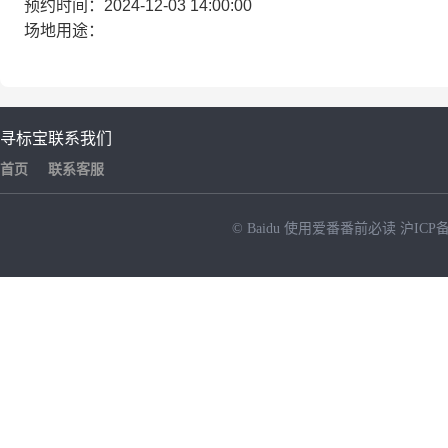
预约时间：2024-12-03 14:00:00
场地用途：
寻标宝
联系我们
首页
联系客服
© Baidu
使用爱番番前必读
沪ICP备
NEW
HOT