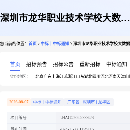
深圳市龙华职业技术学校大数据
您当前的位置：
首页
中标｜中标通知
深圳市龙华职业技术学校大数据
认证考核实训室建设
首页
招标预告
招标公告
重新招标
中标通知
省份地区：
北京
广东
上海
江苏
浙江
山东
湖北
四川
河北
河南
天津
山
2026-08-07
中标｜中标通知
广东省
|
深圳市
|
龙华区
项目编号
LHACG2024000423
发布时间
2024-11-22 11:49:16