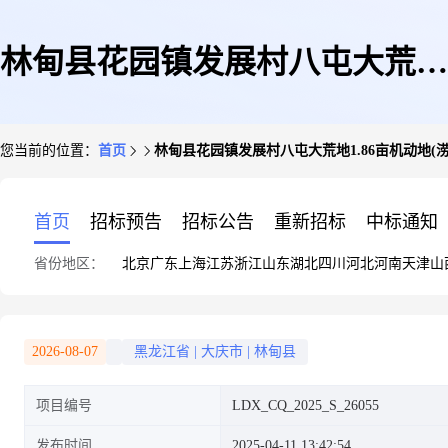
林甸县花园镇发展村八屯大荒地
您当前的位置：
首页
林甸县花园镇发展村八屯大荒地1.86亩机动地(涝洼
1.86亩机动地(涝洼塘)00682
首页
招标预告
招标公告
重新招标
中标通知
省份地区：
北京
广东
上海
江苏
浙江
山东
湖北
四川
河北
河南
天津
山
2026-08-07
黑龙江省
|
大庆市
|
林甸县
项目编号
LDX_CQ_2025_S_26055
发布时间
2025-04-11 13:42:54