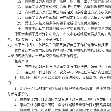
（五）意向受让方恶意炒作、操纵市场价格、出价严重偏离市场
（六）意向受让方在竞价成功后未按约定支付合同价款和交易服
（七）意向受让方违反法律法规或相关规定给出让方造成损失
（八）意向受让方竞价成功后未在规定时间内签订合同，经催告
（九）受让方未按交易条件的要求完成标的交付交接的；
（十）农交中心认定的其他破坏正常交易秩序、不推进交易或放
保证金金额不足以弥补出让方、农交中心或经纪会员损失的，利
八、法定节假日、公休日不受理报名。
九、本平台对相关主体所发布的项目挂牌信息不作任何承诺和担保
意向受让方有意向应到标的物现场详细察看标的物的现状和瑕疵
以标的现状为准，一经成交交易价格不作调整。
十、免责声明
（一）农交中心对出让方或意向受让方违反法律、法规或相关规
（二）若出现下列任何情况，农交中心不承担任何经济责任和法
1、对因不可抗力因素以及本中心系统故障、设备故障、通讯故障
的；
2、网络竞价活动的时间以竞价系统服务器时间为准。由于意向受
时参与报价的；
3、意向受让方因自身原因导致其注册账户信息泄露而造成的一
4、意向受让方因遗忘密码、自身终端设备出现故障或网络异常
5、意向受让方不符合受让方条件或因自身原因未及时关注项目