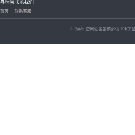
寻标宝
联系我们
首页
联系客服
© Baidu
使用爱番番前必读
沪ICP备
NEW
HOT
暂时没有搜索结果…