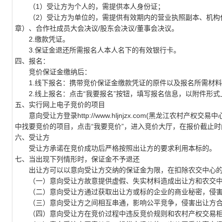
（1）受让方为个人的，需提供本人身份证；
（2）受让方为单位的，需提供有效期内的营业执照副本、机构代
章）、合作社成员大会决议/股东会决议/董事会决议。
2.缴款凭证。
3.保证金退还所需报名人本人名下的有效银行卡。
四、报名：
竞价保证金缴纳后：
1.线下报名：携带竞价保证金缴款凭证的原件以及报名所需材料
2.线上报名：点击“我要报名”按钮，填写报名信息，以附件形式
五、实行网上电子竞价的项目
意向受让方登录http://www.hljnjzx.com(黑龙江农村产
中找要竞价的项目，点击“我要竞价”，进入竞价大厅，在报价截止
六、受让方
受让方承诺在竞价成功后严格按照出让方的要求利用本标的。
七、当出现下列情形时，保证金不予退还
出让方可以以意向受让方交纳的保证金为限，在扣除农交中心的
（一）意向受让方故意提供虚假、失实材料造成出让方和农交中
（二）意向受让方通过获取出让方或标的企业的商业秘密，侵害
（三）意向受让方之间相互串通，影响公平竞争，侵害出让方合
（四）意向受让方在竞价过程中违反竞价规则和农村产权交易相