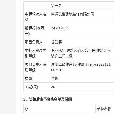
第一名
中标候选人名
南通优楷建筑装饰有限公司
称
投标报价(万
24.412033
元)
项目负责人
姜武英
中标人资质类
专业承包·建筑装修装饰工程·建筑装修
别等级
装饰工程二级
项目负责人资
注册二级建造师·建筑工程·苏2322121
质等级
65761
质量
合格
工期(天)
30
2、资格后审不合格名单及原因
序
单位名称