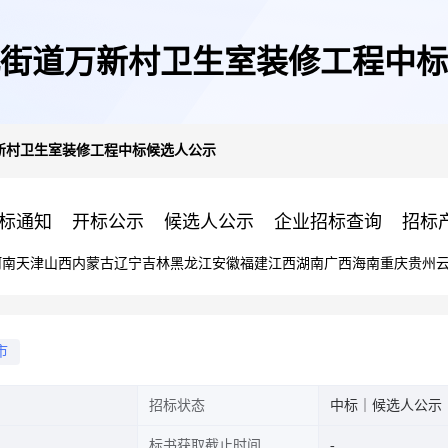
街道万新村卫生室装修工程中标
新村卫生室装修工程中标候选人公示
标通知
开标公示
候选人公示
企业招标查询
招标
河南
天津
山西
内蒙古
辽宁
吉林
黑龙江
安徽
福建
江西
湖南
广西
海南
重庆
贵州
市
招标状态
中标｜候选人公示
标书获取截止时间