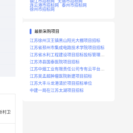
镇江市招标网
无锡市招标网
连云港市招标网
泰州市招标网
徐州市招标网
最新采购项目
江苏徐州汉王镇黑山阳光大棚项目招标
江苏省邳州市集成电路技术学院项目招标
江苏省水利工程建设项目招标投标管理办
法
江苏沛县国泰医院项目招标
江苏中烟工业有限责任公司专有云平台扩
容项目招标
江苏吴孟超肿瘤医院新建项目招标
江苏大丰斗龙港清於项目招标单位
中建一局在江苏太湖项目招标
新村卫