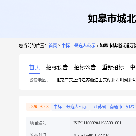
如皋市城北
您当前的位置：
首页
中标｜候选人公示
如皋市城北街道万
首页
招标预告
招标公告
重新招标
中
省份地区：
北京
广东
上海
江苏
浙江
山东
湖北
四川
河北
2026-08-08
中标｜候选人公示
江苏省
|
南通市
|
如皋
项目编号
JSJY1110002041985001001
发布时间
2025-12-08 15:22:14