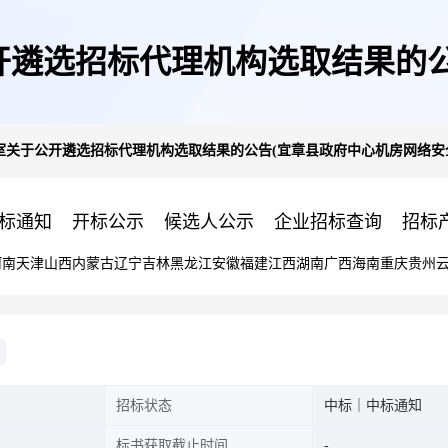
开遴选招标代理机构选取结果的公
室关于公开遴选招标代理机构选取结果的公告(宜章县政府中心机房网络安
全设备采购)
标通知
开标公示
候选人公示
企业招标查询
招标
河南
天津
山西
内蒙古
辽宁
吉林
黑龙江
安徽
福建
江西
湖南
广西
海南
重庆
贵州
招标状态
中标｜中标通知
标书获取截止时间