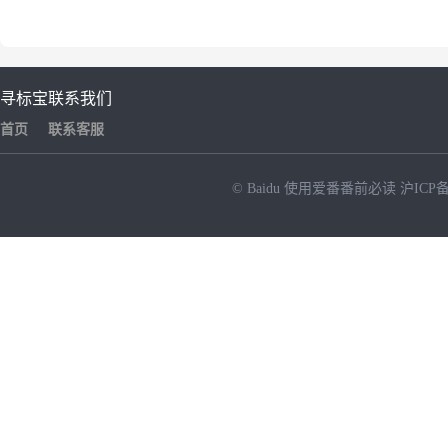
寻标宝
联系我们
首页
联系客服
© Baidu
使用爱番番前必读
沪ICP备
NEW
HOT