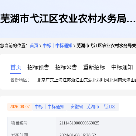
芜湖市弋江区农业农村水务局关
您当前的位置：
首页
中标｜中标通知
芜湖市弋江区农业农村水务局关
于防寒手套的网上超市采购项目
首页
招标预告
招标公告
重新招标
中标通知
省份地区：
北京
广东
上海
江苏
浙江
山东
湖北
四川
河北
河南
天津
山
成交公告
2026-08-07
中标｜中标通知
安徽省
|
芜湖市
|
弋江区
项目编号
2111451000000369025
发布时间
2024-01-08 16:28:52