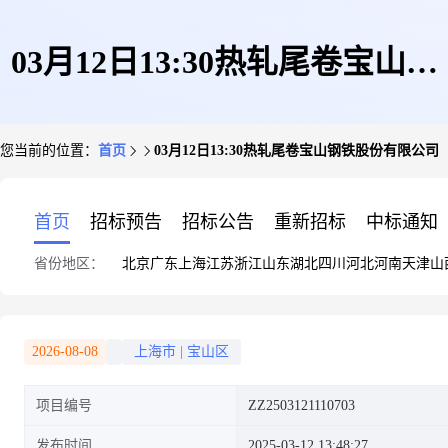
03月12日13:30热轧尾卷宝山钢
您当前的位置：
首页
03月12日13:30热轧尾卷宝山钢铁股份有限公司
铁股份有限公司
首页
招标预告
招标公告
重新招标
中标通知
省份地区：
北京
广东
上海
江苏
浙江
山东
湖北
四川
河北
河南
天津
山
2026-08-08
上海市
|
宝山区
项目编号
ZZ2503121110703
发布时间
2025-03-12 13:48:27