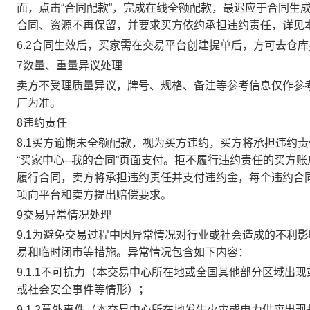
面，点击“合同配款”，完成在线全额配款，最迟应于合同生成当
合同、资源不再保留，并要求买方依约承担违约责任，详见
6.2合同生效后，买家需在交易平台创建提单后，方可去仓
7数量、重量异议处理
卖方不受理质量异议，牌号、规格、备注等参考信息仅作参
厂为准。
8违约责任
8.1买方逾期未全额配款，视为买方违约，买方将承担违约
“买家中心--我的合同”页面支付。拒不履行违约责任的买
履行合同，卖方将承担违约责任并支付违约金，每个违约合同
项向平台和卖方提出赔偿要求。
9交易异常情况处理
9.1为避免交易过程中因异常情况对行业或社会造成的不利
易和临时闭市等措施。异常情况包含如下内容：
9.1.1不可抗力（本交易中心所在地或全国其他部分区域
或社会安全事件等情形）；
9.1.2意外事件（本交易中心所在地发生火灾或电力供应出