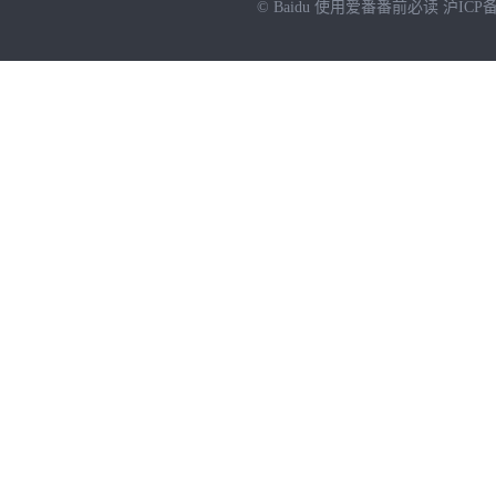
© Baidu
使用爱番番前必读
沪ICP备
NEW
HOT
暂时没有搜索结果…