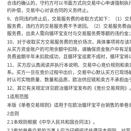
合违约确认的，守约方可以书面方式向交易中心申请强制执
约补偿，交易中心对该合同的义务终止。
9、合同违约终止后，交易服务费的收取方式如下：（1）
服务费，违约方的交易服务费不予退回。（2）交易服务费
服务费，出卖人需向循环宝支付与交易服务费等额的违约金
10、对于收取买方交易服务费的竞价场次，具体事项将在
从买方资金账户的可用余额中扣除，请确保资金账户中有足
务费逾期半年未扣款成功，且循环宝追索不成时，循环宝将
11、买方应认真阅读并执行本说明、交易中心竞价规则和
系。买方一旦在竞价过程中出价，交易中心默认买方已现场
时认可实物质量、数量和品质，欧冶供应链和卖方不承担由
12、其它有关规定详见欧冶循环宝发布的《竞价交易规则》
1适用范围
本版《单卷交易规则》适用于在欧冶循环宝平台销售的单卷
2总则
2.1本规则根据《中华人民共和国合同法》。
2.2参加单卷交易的当事人应当仔细阅读并遵守本规则，对