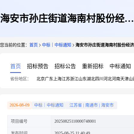
海安市孙庄街道海南村股份经济
您当前的位置：
首页
中标｜中标通知
海安市孙庄街道海南村股份经济合
合作社于2025年08月25日成交一
首页
招标预告
招标公告
重新招标
中标通知
省份地区：
北京
广东
上海
江苏
浙江
山东
湖北
四川
河北
河南
天津
山
笔交易
2026-08-09
中标｜中标通知
江苏省
|
南通市
|
海安市
项目编号
20250825110000748001
发布时间
2025-08-25 11:40:49