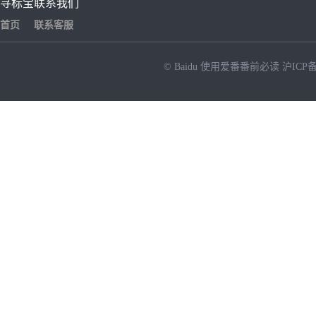
寻标宝
联系我们
首页
联系客服
© Baidu
使用爱番番前必读
沪ICP备
NEW
HOT
暂时没有搜索结果…