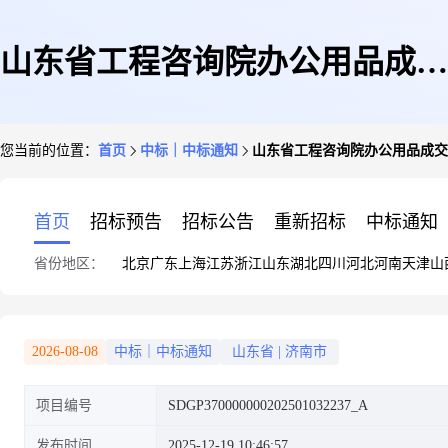
山东省工程咨询院办公用品成交
您当前的位置：
首页
中标｜中标通知
山东省工程咨询院办公用品成交
公告
首页
招标预告
招标公告
重新招标
中标通知
省份地区：
北京
广东
上海
江苏
浙江
山东
湖北
四川
河北
河南
天津
山
2026-08-08
中标｜中标通知
山东省
|
济南市
项目编号
SDGP370000000202501032237_A
发布时间
2025-12-19 10:46:57