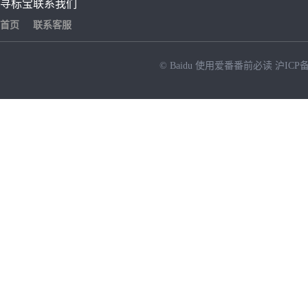
寻标宝
联系我们
首页
联系客服
© Baidu
使用爱番番前必读
沪ICP备
NEW
HOT
暂时没有搜索结果…