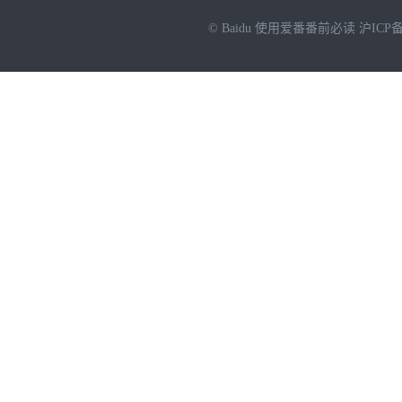
© Baidu
使用爱番番前必读
沪ICP备
NEW
HOT
暂时没有搜索结果…