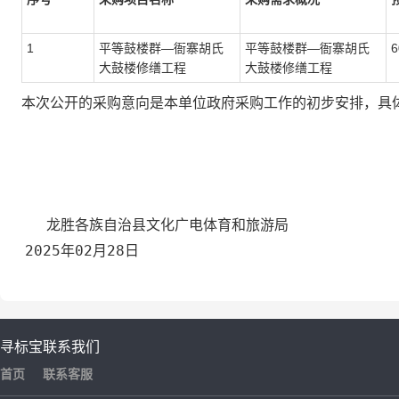
1
平等鼓楼群—衙寨胡氏
平等鼓楼群—衙寨胡氏
6
大鼓楼修缮工程
大鼓楼修缮工程
本次公开的采购意向是本单位政府采购工作的初步安排，具
龙胜各族自治县文化广电体育和旅游局
2025年02月28日
寻标宝
联系我们
首页
联系客服