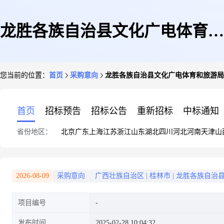
龙胜各族自治县文化广电体育和
您当前的位置：
首页
采购意向
龙胜各族自治县文化广电体育和旅游局2
旅游局2025年2月政府采购意向
首页
招标预告
招标公告
重新招标
中标通知
省份地区：
北京
广东
上海
江苏
浙江
山东
湖北
四川
河北
河南
天津
山
2026-08-09
采购意向
广西壮族自治区
|
桂林市
|
龙胜各族自治
项目编号
发布时间
2025-02-28 10:04:32