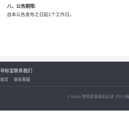
八、公告期限:
自本公告发布之日起1个工作日。
寻标宝
联系我们
首页
联系客服
© Baidu
使用爱番番前必读
沪ICP备
NEW
HOT