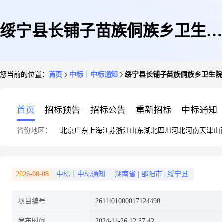
绥宁县长铺子苗族侗族乡卫生院
您当前的位置：
首页
中标｜中标通知
绥宁县长铺子苗族侗族乡卫生院
关于计算机设备维修和保养服务
首页
招标预告
招标公告
重新招标
中标通知
省份地区：
北京
广东
上海
江苏
浙江
山东
湖北
四川
河北
河南
天津
山
的网上超市采购项目成交公告
2026-08-08
中标｜中标通知
湖南省
|
邵阳市
|
绥宁县
项目编号
2611101000017124490
发布时间
2024-11-26 12:37:42