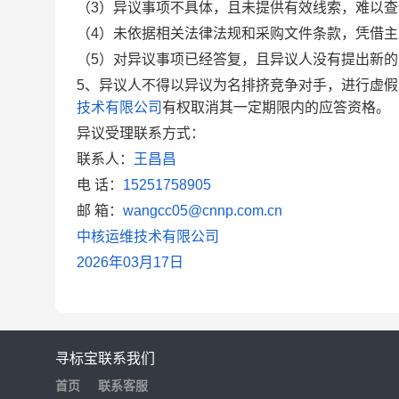
（3）异议事项不具体，且未提供有效线索，难以查
（4）未依据相关法律法规和采购文件条款，凭借
（5）对异议事项已经答复，且异议人没有提出新
5、异议人不得以异议为名排挤竞争对手，进行虚
技术有限公司
有权取消其一定期限内的应答资格。
异议受理联系方式：
联系人：
王昌昌
电 话：
15251758905
邮 箱：
wangcc05@cnnp.com.cn
中核运维技术有限公司
2026年03月17日
寻标宝
联系我们
首页
联系客服