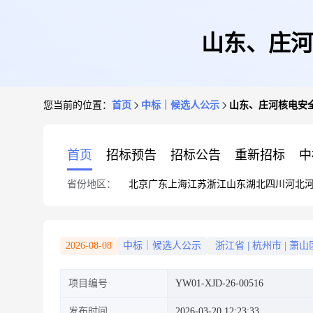
山东、庄河
您当前的位置：
首页
中标｜候选人公示
山东、庄河核电安
首页
招标预告
招标公告
重新招标
中
省份地区：
北京
广东
上海
江苏
浙江
山东
湖北
四川
河北
2026-08-08
中标｜候选人公示
浙江省
|
杭州市
|
萧山
项目编号
YW01-XJD-26-00516
发布时间
2026-03-20 12:23:33