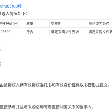
8时00分00秒
候选人情况如下：
应答报价(元)
质量
交货期
资格能力条件
726800
符合
满足采购文件要求
满足采购文件
；
；
，由被授权人持有效授权委托书和有效身份证件以书面形式提交。
和直接参与并且与采购活动有着直接利害关系的当事人；