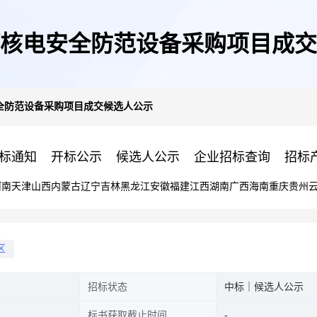
核电安全防范设备采购项目成交
全防范设备采购项目成交候选人公示
标通知
开标公示
候选人公示
企业招标查询
招标
河南
天津
山西
内蒙古
辽宁
吉林
黑龙江
安徽
福建
江西
湖南
广西
海南
重庆
贵州
区
招标状态
中标｜候选人公示
标书获取截止时间