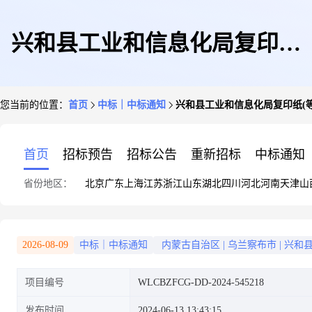
兴和县工业和信息化局复印纸
您当前的位置：
首页
中标｜中标通知
兴和县工业和信息化局复印纸(
(等)直接订购成交公告
首页
招标预告
招标公告
重新招标
中标通知
省份地区：
北京
广东
上海
江苏
浙江
山东
湖北
四川
河北
河南
天津
山
2026-08-09
中标｜中标通知
内蒙古自治区
|
乌兰察布市
|
兴和
项目编号
WLCBZFCG-DD-2024-545218
发布时间
2024-06-13 13:43:15