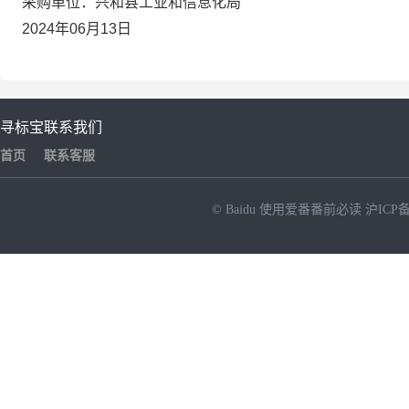
采购单位：兴和县工业和信息化局
2024年06月13日
寻标宝
联系我们
首页
联系客服
© Baidu
使用爱番番前必读
沪ICP备
NEW
HOT