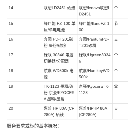
14
联想LD2451 硒鼓
联想/lenovo联想L
个
D2451
15
绿巨能 FZ-100 单
绿巨能/llanoFZ-1
节
反/单电电池
00
16
奔图 PD-T201碳
奔图/PantumPD-
支
粉 墨粉/碳粉
T201碳粉
17
绿联 30346 电脑
绿联/Ugreen3034
个
切换器/分配器
6
18
航嘉 WD500k 电
航嘉/HuntkeyWD
个
源
500k
19
TK-1123 墨粉/碳
京瓷/KyoceraTK-
盒
粉 京瓷/KYOCER
1123
A 墨粉/墨盒
20
惠普 HP 80A (CF
惠普/HPHP 80A
支
280A) 硒鼓
(CF280A)
服务要求或标的基本概况：