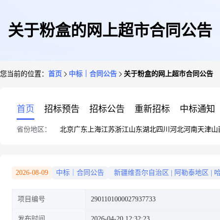
关于粉盒的网上超市合同公告
您当前的位置：
首页
中标｜合同公告
关于粉盒的网上超市合同公告
首页
招标预告
招标公告
重新招标
中标通知
省份地区：
北京
广东
上海
江苏
浙江
山东
湖北
四川
河北
河南
天津
山
2026-08-09
中标｜合同公告
新疆维吾尔自治区
|
阿勒泰地区
|
项目编号
2901101000027937733
发布时间
2026-04-20 12:32:23