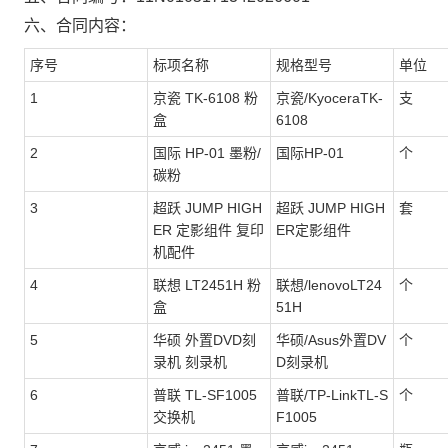
六、合同内容：
序号
标项名称
规格型号
单位
1
京瓷 TK-6108 粉
京瓷/KyoceraTK-
支
盒
6108
2
国际 HP-01 墨粉/
国际HP-01
个
碳粉
3
超跃 JUMP HIGH
超跃 JUMP HIGH
套
ER 定影组件 复印
ER定影组件
机配件
4
联想 LT2451H 粉
联想/lenovoLT24
个
盒
51H
5
华硕 外置DVD刻
华硕/Asus外置DV
个
录机 刻录机
D刻录机
6
普联 TL-SF1005
普联/TP-LinkTL-S
个
交换机
F1005