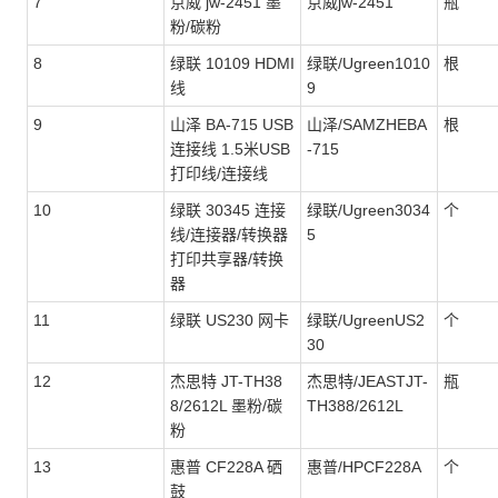
7
京威 jw-2451 墨
京威jw-2451
瓶
粉/碳粉
8
绿联 10109 HDMI
绿联/Ugreen1010
根
线
9
9
山泽 BA-715 USB
山泽/SAMZHEBA
根
连接线 1.5米USB
-715
打印线/连接线
10
绿联 30345 连接
绿联/Ugreen3034
个
线/连接器/转换器
5
打印共享器/转换
器
11
绿联 US230 网卡
绿联/UgreenUS2
个
30
12
杰思特 JT-TH38
杰思特/JEASTJT-
瓶
8/2612L 墨粉/碳
TH388/2612L
粉
13
惠普 CF228A 硒
惠普/HPCF228A
个
鼓