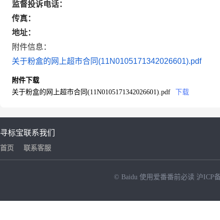
监督投诉电话：
传真：
地址：
附件信息：
关于粉盒的网上超市合同(11N0105171342026601).pdf
附件下载
关于粉盒的网上超市合同(11N0105171342026601).pdf
下载
寻标宝
联系我们
首页
联系客服
© Baidu
使用爱番番前必读
沪ICP备
NEW
HOT