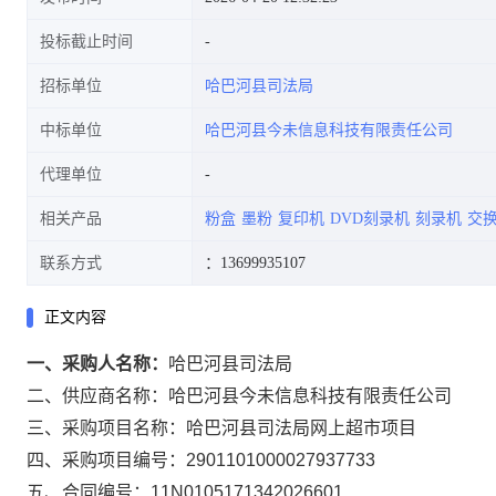
投标截止时间
招标单位
哈巴河县司法局
中标单位
哈巴河县今未信息科技有限责任公司
代理单位
相关产品
粉盒
墨粉
复印机
DVD刻录机
刻录机
交
联系方式
：13699935107
正文内容
一、采购人名称：
哈巴河县司法局
二、供应商名称：
哈巴河县今未信息科技有限责任公司
三、采购项目名称：
哈巴河县司法局网上超市项目
四、采购项目编号：
2901101000027937733
五、合同编号：
11N0105171342026601