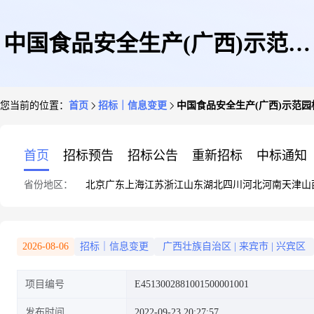
中国食品安全生产(广西)示范园
您当前的位置：
首页
招标｜信息变更
中国食品安全生产(广西)示范园
标准厂房及配套设施项目(B部
首页
招标预告
招标公告
重新招标
中标通知
省份地区：
北京
广东
上海
江苏
浙江
山东
湖北
四川
河北
河南
天津
山
分)工程检测更正公告
2026-08-06
招标｜信息变更
广西壮族自治区
|
来宾市
|
兴宾区
项目编号
E4513002881001500001001
发布时间
2022-09-23 20:27:57