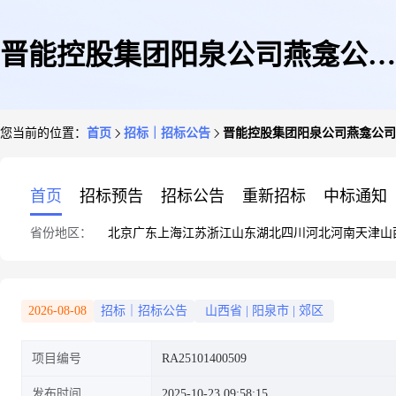
晋能控股集团阳泉公司燕龛公司
您当前的位置：
首页
招标｜招标公告
晋能控股集团阳泉公司燕龛公司2
2025年9月监控分站光收板等配
首页
招标预告
招标公告
重新招标
中标通知
省份地区：
北京
广东
上海
江苏
浙江
山东
湖北
四川
河北
河南
天津
山
件采购(二次公询)采购公告(阳
2026-08-08
招标｜招标公告
山西省
|
阳泉市
|
郊区
项目编号
RA25101400509
泉市燕龛煤炭有限责任公司-物
发布时间
2025-10-23 09:58:15