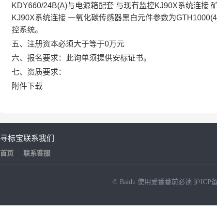
KDY660/24B(A)与电源箱配套 与现有监控KJ90X系统连接
KJ90X系统连接 一氧化碳传感器黑白元件参数为GTH1000(4
控系统。
五、注册资本必须大于等于0万元
六、报名要求：此询单须提供安标证书。
七、资质要求：
附件下载
寻标宝
联系我们
首页
联系客服
© Baidu
使用爱番番前必读
沪ICP备
NEW
HOT