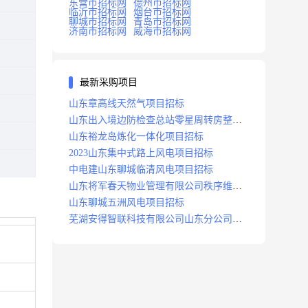
东营市招标网
德州市招标网
临沂市招标网
烟台市招标网
聊城市招标网
青岛市招标网
济南市招标网
威海市招标网
最新采购项目
山东章高线天然气项目招标
山东出入境边防检查总站零星周转房整修
项目招标中标
山东裕龙岛炼化一体化项目招标
2023山东集中式路上风电项目招标
中电建山东聊城临清风电项目招标
山东将军春天物业管理有限公司秩序维护
服务项目招标公告
山东聊城五洲风电项目招标
芜湖安得智联科技有限公司山东分公司济
南地区快递项目招标公告