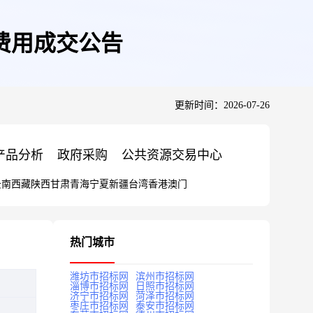
费用成交公告
更新时间：2026-07-26
产品分析
政府采购
公共资源交易中心
云南
西藏
陕西
甘肃
青海
宁夏
新疆
台湾
香港
澳门
热门城市
潍坊市招标网
滨州市招标网
淄博市招标网
日照市招标网
济宁市招标网
菏泽市招标网
枣庄市招标网
泰安市招标网