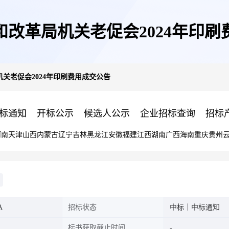
和改革局机关老促会2024年印刷
关老促会2024年印刷费用成交公告
标通知
开标公示
候选人公示
企业招标查询
招标
河南
天津
山西
内蒙古
辽宁
吉林
黑龙江
安徽
福建
江西
湖南
广西
海南
重庆
贵州
A
招标状态
中标｜中标通知
标书获取截止时间